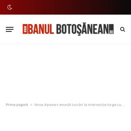
»
Prima pagină
Nova Apaserv anunță lucrări la intersecția Iorga cu Bulevardul Eminescu; Mai multe străzi vor rămâne fără apă