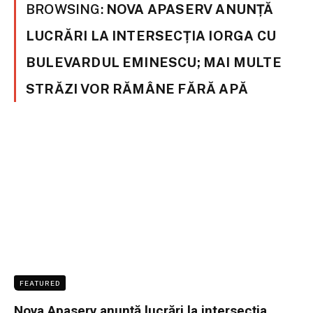
BROWSING:
NOVA APASERV ANUNȚĂ
LUCRĂRI LA INTERSECȚIA IORGA CU
BULEVARDUL EMINESCU; MAI MULTE
STRĂZI VOR RĂMÂNE FĂRĂ APĂ
FEATURED
Nova Apaserv anunță lucrări la intersecția