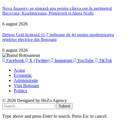
Nova Apaserv: se sistează apa pentru câteva ore în perimetrul
Bucovina, Kogălniceanu, Primăverii și Aleea Școlii
6 august 2026
Delgaz Grid licitează 11,7 milioane de lei pentru modernizarea
rețelelor electrice din Botoșani
6 august 2026
Facebook
X (Twitter)
Instagram
YouTube
TikTok
Acasa
Economic
Administratie
Visit Botosani
Politica
© 2026 Designed by
HeZo Agency
Submit
Type above and press
Enter
to search. Press
Esc
to cancel.