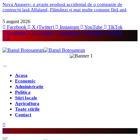
Nova Apaserv: o avarie produsă accidental de o companie de
contrucții lasă Alfaland, Flămânzi și mai multe comune fără apă
5 august 2026
Facebook
X (Twitter)
Instagram
YouTube
TikTok
Facebook
X (Twitter)
Instagram
YouTube
TikTok
Acasa
Economic
Administratie
Politica
Stiri locale
Agricultura
Toate stirile
Contact