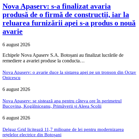
Nova Apaserv: s-a finalizat avaria
produsă de o firmă de construcții, iar la
reluarea furnizării apei s-a produs o nouă
avarie
6 august 2026
Echipele Nova Apaserv S.A. Botoșani au finalizat lucrările de
remediere a avariei produse la conducta…
Nova Apaserv: o avarie duce la sistarea apei pe un tronson din Octav
Onicescu
6 august 2026
Nova Apaserv: se sistează apa pentru câteva ore în perimetrul
Bucovina, Kogălniceanu, Primăverii și Aleea Școlii
6 august 2026
Delgaz Grid licitează 11,7 milioane de lei pentru modernizarea
rețelelor electrice din Botoșani