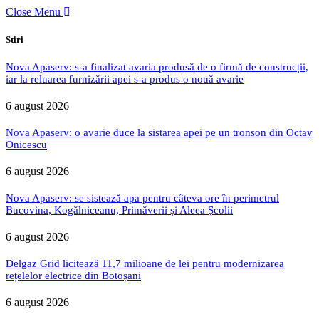
Close Menu
Stiri
Nova Apaserv: s-a finalizat avaria produsă de o firmă de construcții,
iar la reluarea furnizării apei s-a produs o nouă avarie
6 august 2026
Nova Apaserv: o avarie duce la sistarea apei pe un tronson din Octav
Onicescu
6 august 2026
Nova Apaserv: se sistează apa pentru câteva ore în perimetrul
Bucovina, Kogălniceanu, Primăverii și Aleea Școlii
6 august 2026
Delgaz Grid licitează 11,7 milioane de lei pentru modernizarea
rețelelor electrice din Botoșani
6 august 2026