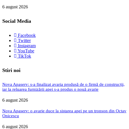
6 august 2026
Social Media
Facebook
Twitter
Instagram
YouTube
TikTok
Stiri noi
Nova Apaserv: s-a finalizat avaria produsă de o firmă de construcții,
iar la reluarea furnizării apei s-a produs o nouă avarie
6 august 2026
Nova Apaserv: o avarie duce la sistarea apei pe un tronson din Octav
Onicescu
6 august 2026