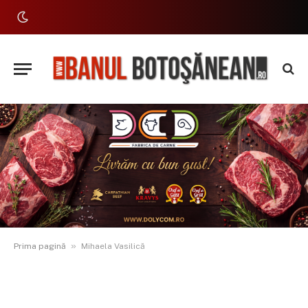
»
Prima pagină
Mihaela Vasilică