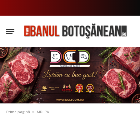
»
Prima pagină
MDLPA