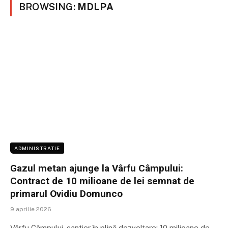
BROWSING:
MDLPA
ADMINISTRATIE
Gazul metan ajunge la Vârfu Câmpului:
Contract de 10 milioane de lei semnat de
primarul Ovidiu Domunco
9 aprilie 2026
Vârfu Câmpului, șantier în plină dezvoltare: 10 milioane de