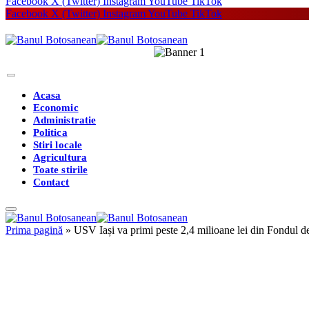
Facebook
X (Twitter)
Instagram
YouTube
TikTok
Facebook
X (Twitter)
Instagram
YouTube
TikTok
Acasa
Economic
Administratie
Politica
Stiri locale
Agricultura
Toate stirile
Contact
Prima pagină
»
USV Iași va primi peste 2,4 milioane lei din Fondul de 