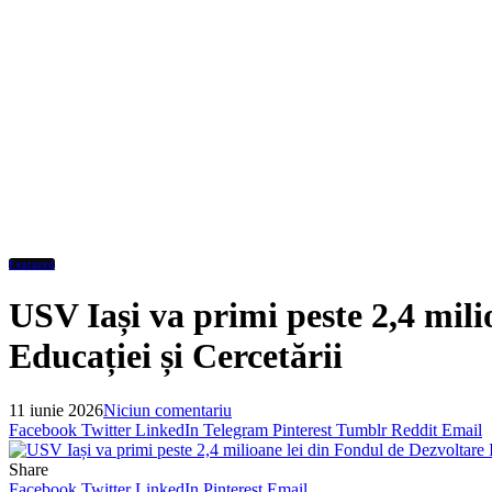
Featured
USV Iași va primi peste 2,4 mili
Educației și Cercetării
11 iunie 2026
Niciun comentariu
Facebook
Twitter
LinkedIn
Telegram
Pinterest
Tumblr
Reddit
Email
Share
Facebook
Twitter
LinkedIn
Pinterest
Email