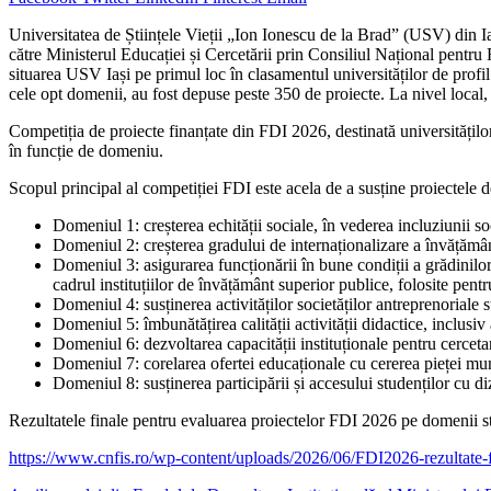
Universitatea de Științele Vieții „Ion Ionescu de la Brad” (USV) din Ia
către Ministerul Educației și Cercetării prin Consiliul Național pentr
situarea USV Iași pe primul loc în clasamentul universităților de prof
cele opt domenii, au fost depuse peste 350 de proiecte. La nivel local, 
Competiția de proiecte finanțate din FDI 2026, destinată universităților 
în funcție de domeniu.
Scopul principal al competiției FDI este acela de a susține proiectele de
Domeniul 1: creșterea echității sociale, în vederea incluziunii so
Domeniul 2: creșterea gradului de internaționalizare a învățămâ
Domeniul 3: asigurarea funcționării în bune condiții a grădinilor b
cadrul instituțiilor de învățământ superior publice, folosite pentru
Domeniul 4: susținerea activităților societăților antreprenoriale 
Domeniul 5: îmbunătățirea calității activității didactice, inclusiv
Domeniul 6: dezvoltarea capacității instituționale pentru cercetar
Domeniul 7: corelarea ofertei educaționale cu cererea pieței munci
Domeniul 8: susținerea participării și accesului studenților cu di
Rezultatele finale pentru evaluarea proiectelor FDI 2026 pe domenii st
https://www.cnfis.ro/wp-content/uploads/2026/06/FDI2026-rezultate-f