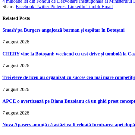
4 milioane lei din Fondul de Dezvoltare Instituțională al Ministerului E
Share.
Facebook
Twitter
Pinterest
LinkedIn
Tumblr
Email
Related
Posts
Smash’pa Burgers angajează barman și ospătar în Botoșani
7 august 2026
CHERY vine la Botoșani: weekend cu test drive și tombolă la Ca
7 august 2026
Trei eleve de liceu au organizat cu succes cea mai mare competiț
7 august 2026
APCE o avertizează pe Diana Buzoianu că un ghid prost conceput p
7 august 2026
Nova Apaserv anunță că astăzi va fi reluată furnizarea apei după