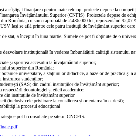
și a câștigat finanțarea pentru toate cele opt proiecte depuse la competi
u Finanțarea Învățământului Superior (CNFIS). Proiectele depuse de echi
il din România, cu suma aprobată de 2.486.000 lei
,
reprezentând 92,07 % d
USV Iași se află printre cele patru instituții de învățământ superior care
de stat, a început în luna martie. Sumele ce pot fi obținute de o universit
 dezvoltare instituțională în vederea îmbunătățirii calității sistemului n
ciale și sporirea accesului la învățământul superior;
ntului superior din România;
otanice universitare, a stațiunilor didactice, a bazelor de practică și a al
 instruirea studenților;
studențești (SAS) din cadrul instituțiilor de învățământ superior;
 a respectării deontologiei și eticii academice;
e din instituțiile de învățământ superior.
i (inclusiv cele privitoare la consilierea și orientarea în carieră);
zabilități la procesul educațional
rategice pot fi consultate pe site-ul CNCFIS:
inale.pdf