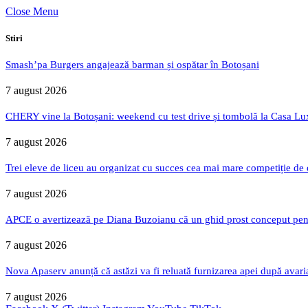
Close Menu
Stiri
Smash’pa Burgers angajează barman și ospătar în Botoșani
7 august 2026
CHERY vine la Botoșani: weekend cu test drive și tombolă la Casa Lu
7 august 2026
Trei eleve de liceu au organizat cu succes cea mai mare competiție de
7 august 2026
APCE o avertizează pe Diana Buzoianu că un ghid prost conceput pentru
7 august 2026
Nova Apaserv anunță că astăzi va fi reluată furnizarea apei după avari
7 august 2026