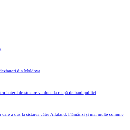
x
 dezbateri din Moldova
 baterii de stocare va duce la risipă de bani publici
a care a dus la sistarea către Alfaland, Flămânzi și mai multe comune