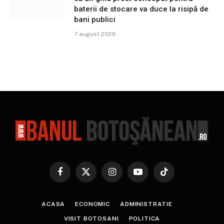
baterii de stocare va duce la risipă de
bani publici
7 august 2026
Facebook
X
Instagram
YouTube
TikTok
(Twitter)
ACASA
ECONOMIC
ADMINISTRATIE
VISIT BOTOSANI
POLITICA