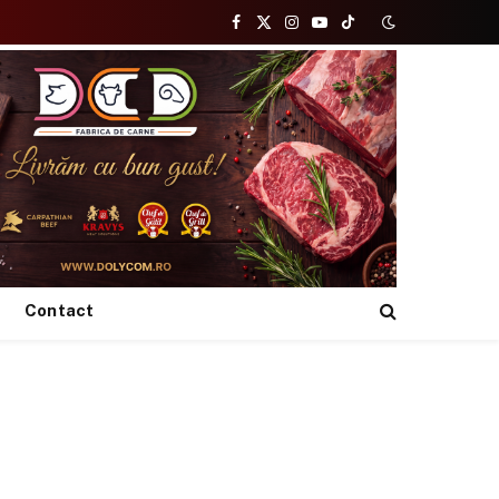
Facebook
X
Instagram
YouTube
TikTok
(Twitter)
Contact