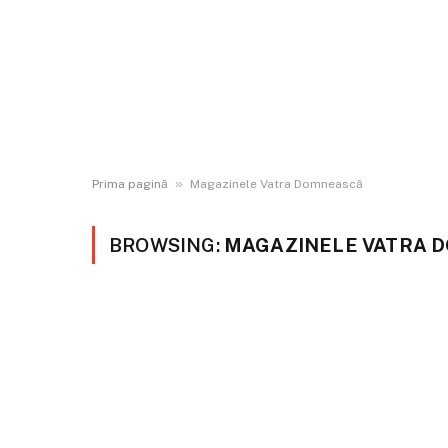
»
Prima pagină
Magazinele Vatra Domnească
BROWSING:
MAGAZINELE VATRA 