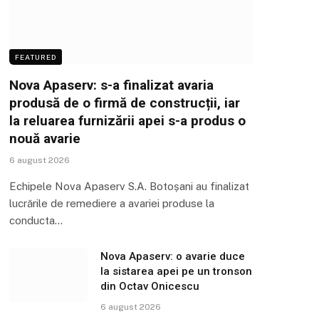
FEATURED
Nova Apaserv: s-a finalizat avaria
produsă de o firmă de construcții, iar
la reluarea furnizării apei s-a produs o
nouă avarie
6 august 2026
Echipele Nova Apaserv S.A. Botoșani au finalizat
lucrările de remediere a avariei produse la
conducta…
Nova Apaserv: o avarie duce
la sistarea apei pe un tronson
din Octav Onicescu
6 august 2026