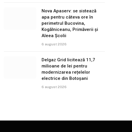
Nova Apaserv: se sistează
apa pentru câteva ore în
perimetrul Bucovina,
Kogălniceanu, Primăverii și
Aleea Școlii
6 august 2026
Delgaz Grid licitează 11,7
milioane de lei pentru
modernizarea rețelelor
electrice din Botoșani
6 august 2026