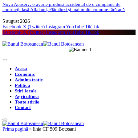
Nova Apaserv: o avarie produsă accidental de o companie de
contrucții lasă Alfaland, Flămânzi și mai multe comune fără apă
5 august 2026
Facebook
X (Twitter)
Instagram
YouTube
TikTok
Facebook
X (Twitter)
Instagram
YouTube
TikTok
Acasa
Economic
Administratie
Politica
Stiri locale
Agricultura
Toate stirile
Contact
Prima pagină
»
linia CF 509 Botoșani