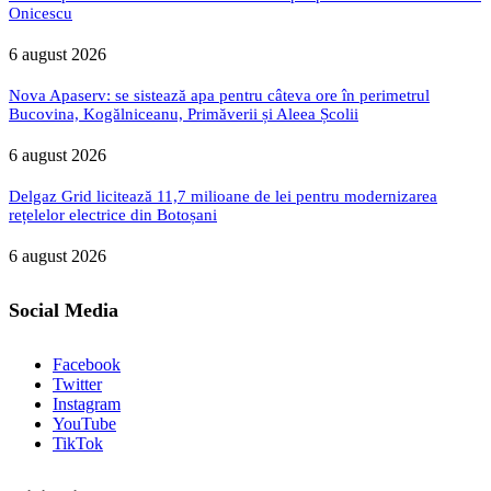
Onicescu
6 august 2026
Nova Apaserv: se sistează apa pentru câteva ore în perimetrul
Bucovina, Kogălniceanu, Primăverii și Aleea Școlii
6 august 2026
Delgaz Grid licitează 11,7 milioane de lei pentru modernizarea
rețelelor electrice din Botoșani
6 august 2026
Social Media
Facebook
Twitter
Instagram
YouTube
TikTok