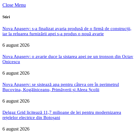
Close Menu
Stiri
Nova Apaserv: s-a finalizat avaria produsă de o firmă de construcții,
iar la reluarea furnizării apei s-a produs o nouă avarie
6 august 2026
Nova Apaserv: o avarie duce la sistarea apei pe un tronson din Octav
Onicescu
6 august 2026
Nova Apaserv: se sistează apa pentru câteva ore în perimetrul
Bucovina, Kogălniceanu, Primăverii și Aleea Școlii
6 august 2026
Delgaz Grid licitează 11,7 milioane de lei pentru modernizarea
rețelelor electrice din Botoșani
6 august 2026