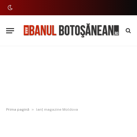
»
Prima pagină
lanț magazine Moldova