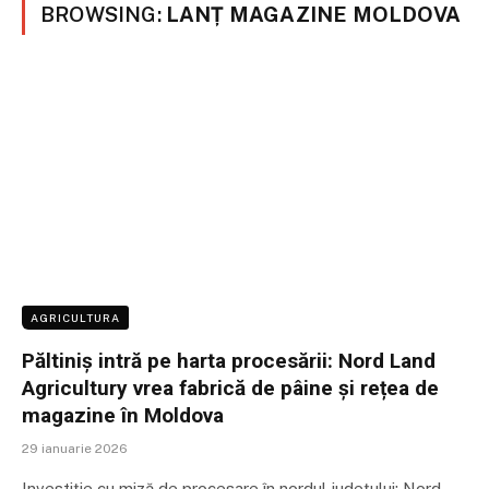
BROWSING:
LANȚ MAGAZINE MOLDOVA
AGRICULTURA
Păltiniș intră pe harta procesării: Nord Land
Agricultury vrea fabrică de pâine și rețea de
magazine în Moldova
29 ianuarie 2026
Investiție cu miză de procesare în nordul județului: Nord