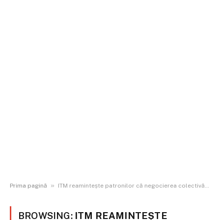
»
Prima pagină
ITM reamintește patronilor că negocierea colectivă este OBLIGATORIE la firmele cu mai mult de 10 angajați
BROWSING:
ITM REAMINTEȘTE