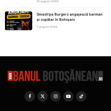
10 august 2026
Smash’pa Burgers angajează barman
și ospătar în Botoșani
7 august 2026
Facebook
X
Instagram
YouTube
TikTok
(Twitter)