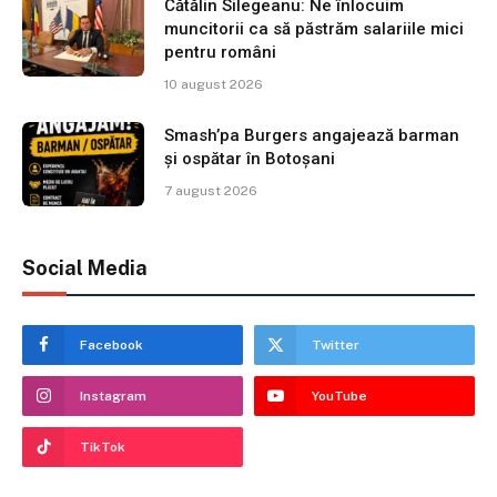
Cătălin Silegeanu: Ne înlocuim
muncitorii ca să păstrăm salariile mici
pentru români
10 august 2026
Smash’pa Burgers angajează barman
și ospătar în Botoșani
7 august 2026
Social Media
Facebook
Twitter
Instagram
YouTube
TikTok