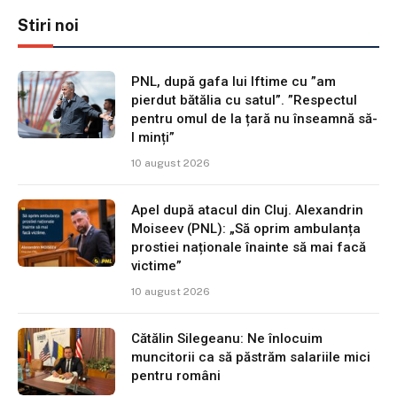
Stiri noi
PNL, după gafa lui Iftime cu ”am
pierdut bătălia cu satul”. ”Respectul
pentru omul de la țară nu înseamnă să-
l minți”
10 august 2026
Apel după atacul din Cluj. Alexandrin
Moiseev (PNL): „Să oprim ambulanța
prostiei naționale înainte să mai facă
victime”
10 august 2026
Cătălin Silegeanu: Ne înlocuim
muncitorii ca să păstrăm salariile mici
pentru români