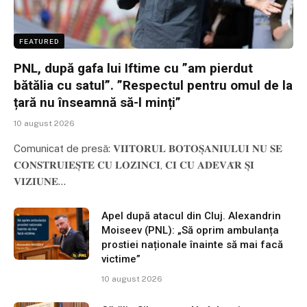
FEATURED
PNL, după gafa lui Iftime cu ”am pierdut
bătălia cu satul”. ”Respectul pentru omul de la
țară nu înseamnă să-l minți”
10 august 2026
Comunicat de presă: 𝐕𝐈𝐈𝐓𝐎𝐑𝐔𝐋 𝐁𝐎𝐓𝐎𝐒̦𝐀𝐍𝐈𝐔𝐋𝐔𝐈 𝐍𝐔 𝐒𝐄
𝐂𝐎𝐍𝐒𝐓𝐑𝐔𝐈𝐄𝐒̦𝐓𝐄 𝐂𝐔 𝐋𝐎𝐙𝐈𝐍𝐂𝐈, 𝐂𝐈 𝐂𝐔 𝐀𝐃𝐄𝐕𝐀̆𝐑 𝐒̦𝐈
𝐕𝐈𝐙𝐈𝐔𝐍𝐄…
Apel după atacul din Cluj. Alexandrin
Moiseev (PNL): „Să oprim ambulanța
prostiei naționale înainte să mai facă
victime”
10 august 2026