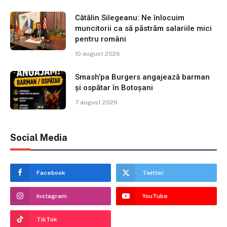
Cătălin Silegeanu: Ne înlocuim
muncitorii ca să păstrăm salariile mici
pentru români
10 august 2026
Smash’pa Burgers angajează barman
și ospătar în Botoșani
7 august 2026
Social Media
Facebook
Twitter
Instagram
YouTube
TikTok