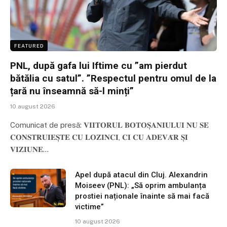
FEATURED
PNL, după gafa lui Iftime cu ”am pierdut
bătălia cu satul”. ”Respectul pentru omul de la
țară nu înseamnă să-l minți”
10 august 2026
Comunicat de presă: 𝐕𝐈𝐈𝐓𝐎𝐑𝐔𝐋 𝐁𝐎𝐓𝐎𝐒̦𝐀𝐍𝐈𝐔𝐋𝐔𝐈 𝐍𝐔 𝐒𝐄
𝐂𝐎𝐍𝐒𝐓𝐑𝐔𝐈𝐄𝐒̦𝐓𝐄 𝐂𝐔 𝐋𝐎𝐙𝐈𝐍𝐂𝐈, 𝐂𝐈 𝐂𝐔 𝐀𝐃𝐄𝐕𝐀̆𝐑 𝐒̦𝐈
𝐕𝐈𝐙𝐈𝐔𝐍𝐄…
Apel după atacul din Cluj. Alexandrin
Moiseev (PNL): „Să oprim ambulanța
prostiei naționale înainte să mai facă
victime”
10 august 2026