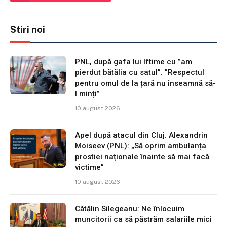
Stiri noi
PNL, după gafa lui Iftime cu ”am
pierdut bătălia cu satul”. ”Respectul
pentru omul de la țară nu înseamnă să-
l minți”
10 august 2026
Apel după atacul din Cluj. Alexandrin
Moiseev (PNL): „Să oprim ambulanța
prostiei naționale înainte să mai facă
victime”
10 august 2026
Cătălin Silegeanu: Ne înlocuim
muncitorii ca să păstrăm salariile mici