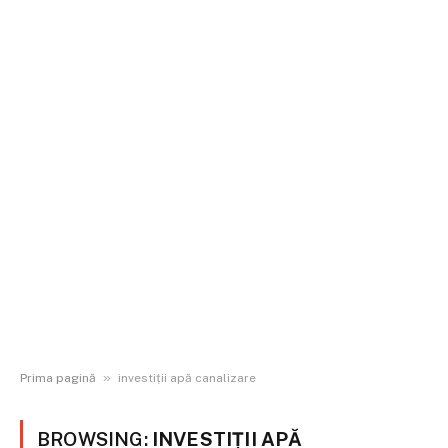
»
Prima pagină
investiții apă canalizare
BROWSING:
INVESTIȚII APĂ