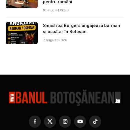
pentru români
10 august 2026
Smash’pa Burgers angajează barman
și ospătar în Botoșani
7 august 2026
Facebook
X
Instagram
YouTube
TikTok
(Twitter)