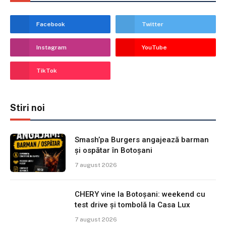
Facebook
Twitter
Instagram
YouTube
TikTok
Stiri noi
Smash’pa Burgers angajează barman
și ospătar în Botoșani
7 august 2026
CHERY vine la Botoșani: weekend cu
test drive și tombolă la Casa Lux
7 august 2026