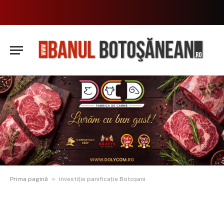
»
Prima pagină
investiție panificație Botoșani