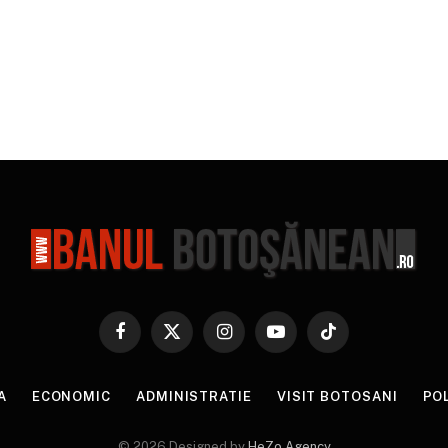
Facebook
X
Instagram
YouTube
TikTok
(Twitter)
A
ECONOMIC
ADMINISTRATIE
VISIT BOTOSANI
PO
© 2026 Designed by
HeZo Agency