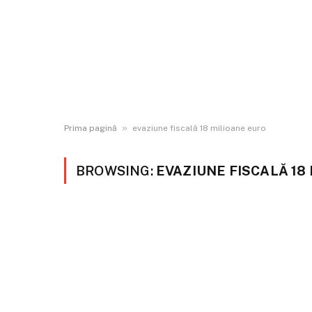
»
Prima pagină
evaziune fiscală 18 milioane euro
BROWSING:
EVAZIUNE FISCALĂ 18