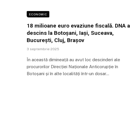
ECONOMIC
18 milioane euro evaziune fiscală. DNA a
descins la Botoșani, Iași, Suceava,
București, Cluj, Brașov
3 septembrie 2025
În această dimineață au avut loc descinderi ale
procurorilor Direcției Naționale Anticorupție în
Botoșani și în alte localități într-un dosar…