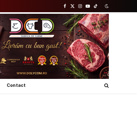
Facebook
X
Instagram
YouTube
TikTok
(Twitter)
Contact