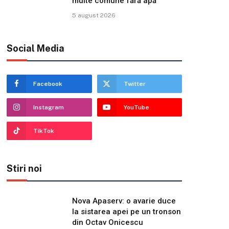
multe comune fără apă
5 august 2026
Social Media
Facebook
Twitter
Instagram
YouTube
TikTok
Stiri noi
Nova Apaserv: o avarie duce
la sistarea apei pe un tronson
din Octav Onicescu