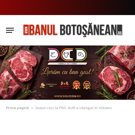
»
Prima pagină
Dușuri reci la PSD. AUR a câștigat în Vlădeni