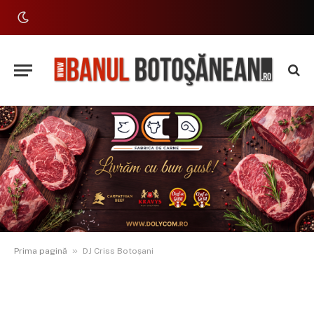
»
Prima pagină
DJ Criss Botoșani