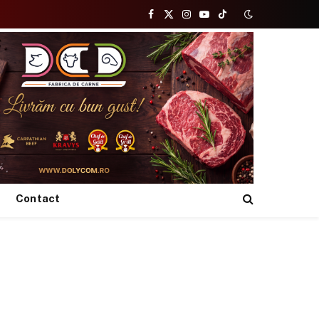
Facebook
X
Instagram
YouTube
TikTok
(Twitter)
Contact