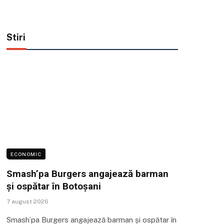
Stiri
ECONOMIC
Smash’pa Burgers angajează barman
și ospătar în Botoșani
7 august 2026
Smash’pa Burgers angajează barman și ospătar în