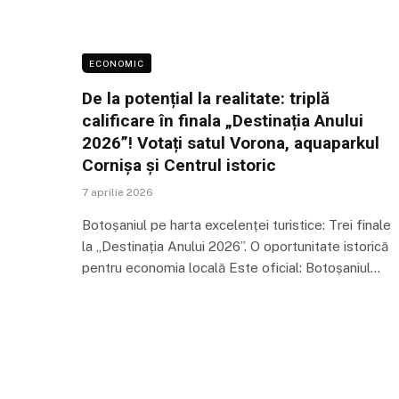
ECONOMIC
De la potențial la realitate: triplă
calificare în finala „Destinația Anului
2026”! Votați satul Vorona, aquaparkul
Cornișa și Centrul istoric
7 aprilie 2026
Botoșaniul pe harta excelenței turistice: Trei finale
la „Destinația Anului 2026”. O oportunitate istorică
pentru economia locală Este oficial: Botoșaniul…