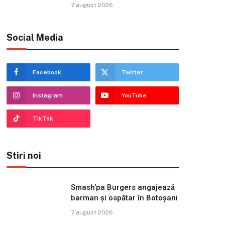
7 august 2026
Social Media
Facebook
Twitter
Instagram
YouTube
TikTok
Stiri noi
Smash’pa Burgers angajează
barman și ospătar în Botoșani
7 august 2026