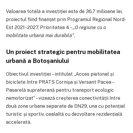
Valoarea totală a investiției este de 36,7 milioane lei,
proiectul fiind finanțat prin Programul Regional Nord-
Est 2021–2027, Prioritatea 4 –
„O regiune cu o
mobilitate urbană mai durabilă”
.
Un proiect strategic pentru mobilitatea
urbană a Botoșaniului
Obiectivul investiției – intitulat „Acces pietonal și
biciclete între PRATS Cornișa și Versant Pacea –
Pasarelă supraterană pentru transport ecologic
nemotorizat” – vizează creșterea conectivității între
două zone urbane separate de DN29, una cu potențial
turistic și sportiv, cealaltă cu dezvoltare rezidențială
accelerată.