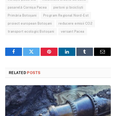
pasarelă Cornișa Pacea
pietoni și bicicliști
Primăria Botoșani
Program Regional Nord-Est
proiect european Botoșani
reducere emisii CO2
transport ecologic Botoșani
versant Pacea
Facebook
Twitter
Pinterest
LinkedIn
Tumblr
Email
RELATED
POSTS