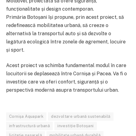
Moldovei, proiectată să ofere siguranță,
funcționalitate și design contemporan.
Primăria Botoșani își propune, prin acest proiect, să
redefinească mobilitatea urbană, să creeze o
alternativă la transportul auto și să dezvolte o
legătură ecologică între zonele de agrement, locuire
și sport.
Acest proiect va schimba fundamental modul în care
locuitorii se deplasează între Cornișa și Pacea. Va fi o
investiție care va oferi confort, siguranță și o
perspectivă modernă asupra transportului urban.
Cornișa Aquapark
dezvoltare urbană sustenabilă
infrastructură urbană
investiție Botoșani
licitație pasarelă
mobilitate urbană durabilă