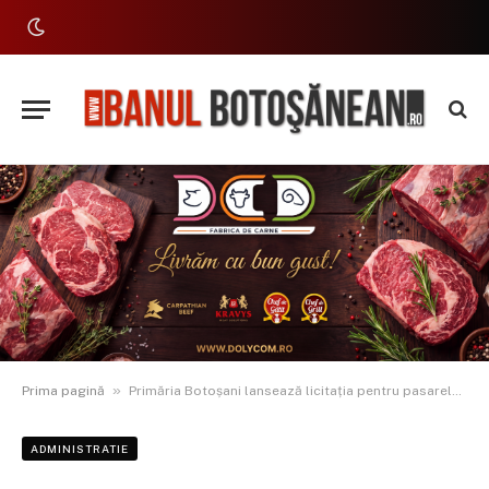
»
Prima pagină
Primăria Botoșani lansează licitația pentru pasarela dintre Cornișa și Pacea, investiție de 36,7 milioane lei
ADMINISTRATIE