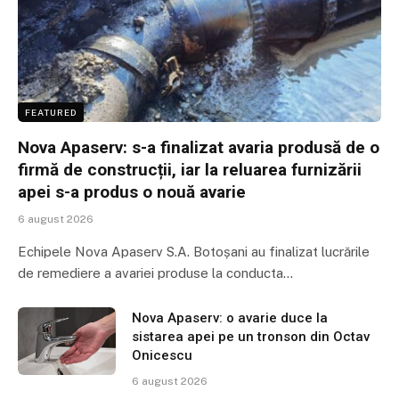
FEATURED
Nova Apaserv: s-a finalizat avaria produsă de o
firmă de construcții, iar la reluarea furnizării
apei s-a produs o nouă avarie
6 august 2026
Echipele Nova Apaserv S.A. Botoșani au finalizat lucrările
de remediere a avariei produse la conducta…
Nova Apaserv: o avarie duce la
sistarea apei pe un tronson din Octav
Onicescu
6 august 2026