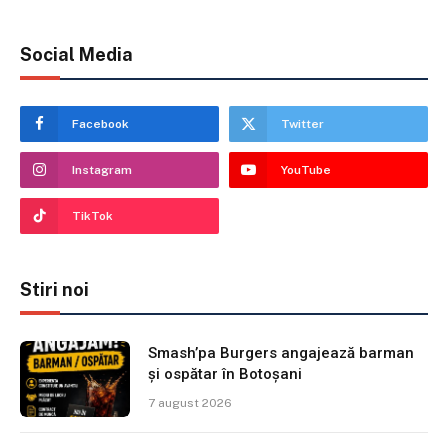
Social Media
Facebook
Twitter
Instagram
YouTube
TikTok
Stiri noi
Smash’pa Burgers angajează barman
și ospătar în Botoșani
7 august 2026