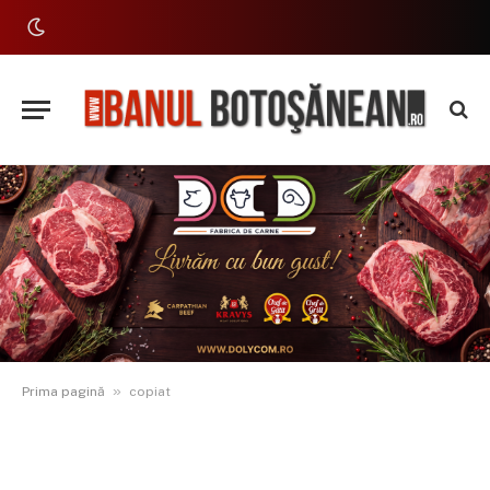
»
Prima pagină
copiat