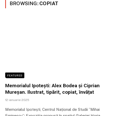
BROWSING:
COPIAT
FEATURED
Memorialul Ipotești: Alex Bodea și Ciprian
Mureșan. Ilustrat, tipărit, copiat, învățat
12 ianuarie 2025
Memorialul Ipotești, Centrul Național de Studii ”Mihai
Eminescu”: Expoziția propusă în spațiul Galeriei Horia