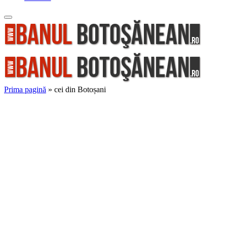
Prima pagină
»
cei din Botoșani