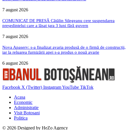
7 august 2026
COMUNICAT DE PRESĂ Cătălin Silegeanu cere suspendarea
președintelui care a lăsat țara 3 luni fără guvern
7 august 2026
Nova Apaserv: s-a finalizat avaria produsă de o firmă de construcții,
iar la reluarea furnizării apei s-a produs o nouă avarie
6 august 2026
Facebook
X (Twitter)
Instagram
YouTube
TikTok
Acasa
Economic
Administratie
Visit Botosani
Politica
© 2026 Designed by
HeZo Agency