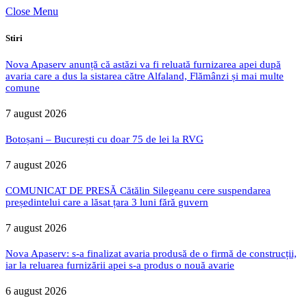
Close Menu
Stiri
Nova Apaserv anunță că astăzi va fi reluată furnizarea apei după
avaria care a dus la sistarea către Alfaland, Flămânzi și mai multe
comune
7 august 2026
Botoșani – București cu doar 75 de lei la RVG
7 august 2026
COMUNICAT DE PRESĂ Cătălin Silegeanu cere suspendarea
președintelui care a lăsat țara 3 luni fără guvern
7 august 2026
Nova Apaserv: s-a finalizat avaria produsă de o firmă de construcții,
iar la reluarea furnizării apei s-a produs o nouă avarie
6 august 2026