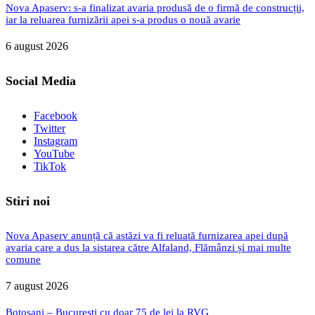
Nova Apaserv: s-a finalizat avaria produsă de o firmă de construcții,
iar la reluarea furnizării apei s-a produs o nouă avarie
6 august 2026
Social Media
Facebook
Twitter
Instagram
YouTube
TikTok
Stiri noi
Nova Apaserv anunță că astăzi va fi reluată furnizarea apei după
avaria care a dus la sistarea către Alfaland, Flămânzi și mai multe
comune
7 august 2026
Botoșani – București cu doar 75 de lei la RVG