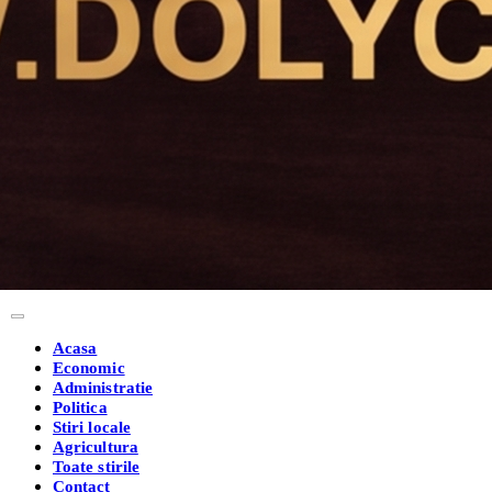
Acasa
Economic
Administratie
Politica
Stiri locale
Agricultura
Toate stirile
Contact