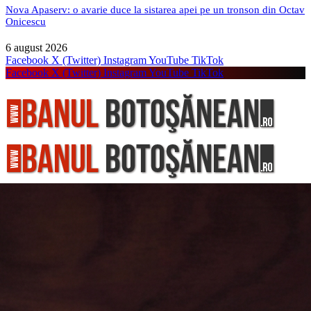
Nova Apaserv: o avarie duce la sistarea apei pe un tronson din Octav
Onicescu
6 august 2026
Facebook
X (Twitter)
Instagram
YouTube
TikTok
Facebook
X (Twitter)
Instagram
YouTube
TikTok