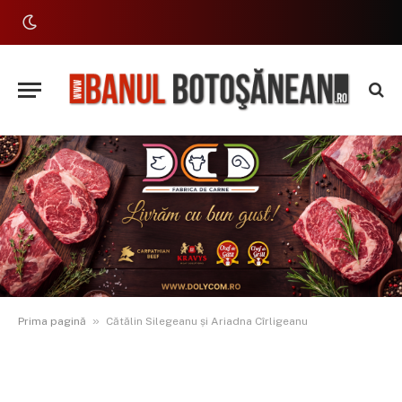
»
Prima pagină
Cătălin Silegeanu și Ariadna Cîrligeanu