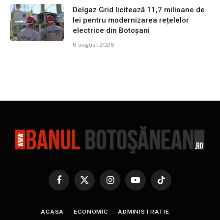
Delgaz Grid licitează 11,7 milioane de
lei pentru modernizarea rețelelor
electrice din Botoșani
6 august 2026
Facebook
X
Instagram
YouTube
TikTok
(Twitter)
ACASA
ECONOMIC
ADMINISTRATIE