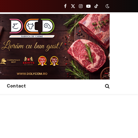
Facebook
X
Instagram
YouTube
TikTok
(Twitter)
Contact