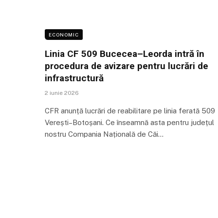
ECONOMIC
Linia CF 509 Bucecea–Leorda intră în
procedura de avizare pentru lucrări de
infrastructură
2 iunie 2026
CFR anunță lucrări de reabilitare pe linia ferată 509
Verești–Botoșani. Ce înseamnă asta pentru județul
nostru Compania Națională de Căi…