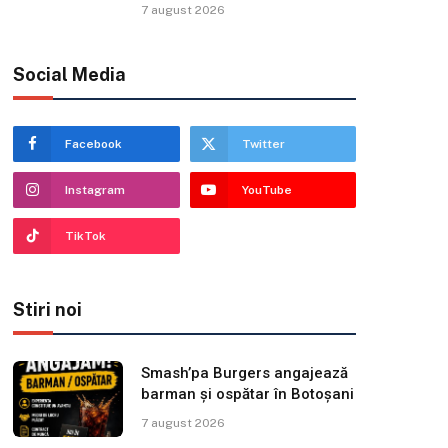
7 august 2026
Social Media
Facebook
Twitter
Instagram
YouTube
TikTok
Stiri noi
Smash’pa Burgers angajează
barman și ospătar în Botoșani
7 august 2026