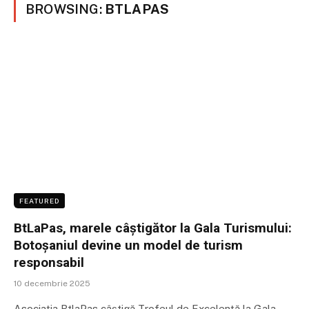
BROWSING:
BTLAPAS
FEATURED
BtLaPas, marele câștigător la Gala Turismului:
Botoșaniul devine un model de turism
responsabil
10 decembrie 2025
Asociația BtlaPas câștigă Trofeul de Excelență la Gala