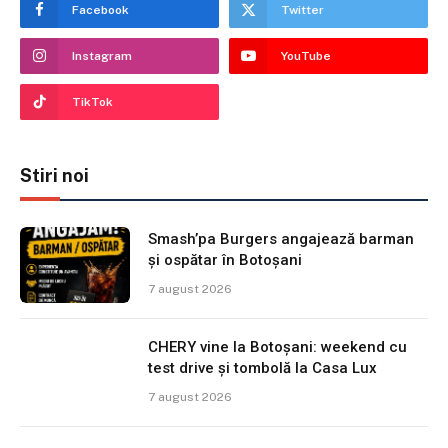
Facebook
Twitter
Instagram
YouTube
TikTok
Stiri noi
Smash’pa Burgers angajează barman
și ospătar în Botoșani
7 august 2026
CHERY vine la Botoșani: weekend cu
test drive și tombolă la Casa Lux
7 august 2026