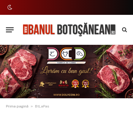
»
Prima pagină
BtLaPas