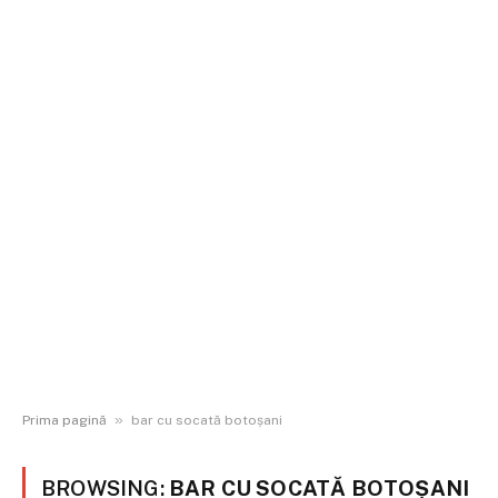
»
Prima pagină
bar cu socată botoșani
BROWSING:
BAR CU SOCATĂ BOTOȘANI