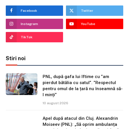
Facebook
Twitter
Instagram
YouTube
TikTok
Stiri noi
PNL, după gafa lui Iftime cu ”am
pierdut bătălia cu satul”. ”Respectul
pentru omul de la țară nu înseamnă să-
l minți”
10 august 2026
Apel după atacul din Cluj. Alexandrin
Moiseev (PNL): „Să oprim ambulanța