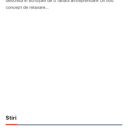
deschisă în Botoșani de o tânără antreprenoare Un nou
concept de relaxare…
Stiri