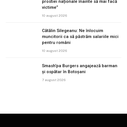
prostiei naționale înainte să mai facă
victime”
10 august 2026
Cătălin Silegeanu: Ne înlocuim
muncitorii ca să păstrăm salariile mici
pentru români
10 august 2026
Smash’pa Burgers angajează barman
și ospătar în Botoșani
7 august 2026