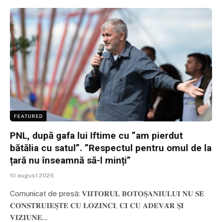
FEATURED
PNL, după gafa lui Iftime cu ”am pierdut
bătălia cu satul”. ”Respectul pentru omul de la
țară nu înseamnă să-l minți”
10 august 2026
Comunicat de presă: 𝐕𝐈𝐈𝐓𝐎𝐑𝐔𝐋 𝐁𝐎𝐓𝐎𝐒̦𝐀𝐍𝐈𝐔𝐋𝐔𝐈 𝐍𝐔 𝐒𝐄
𝐂𝐎𝐍𝐒𝐓𝐑𝐔𝐈𝐄𝐒̦𝐓𝐄 𝐂𝐔 𝐋𝐎𝐙𝐈𝐍𝐂𝐈, 𝐂𝐈 𝐂𝐔 𝐀𝐃𝐄𝐕𝐀̆𝐑 𝐒̦𝐈
𝐕𝐈𝐙𝐈𝐔𝐍𝐄…