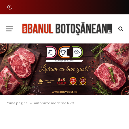
»
Prima pagină
autobuze moderne RVG