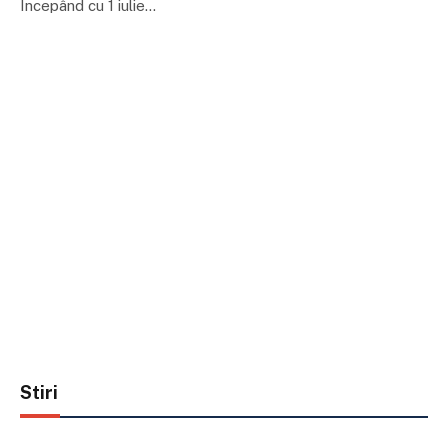
Începând cu 1 iulie…
Stiri