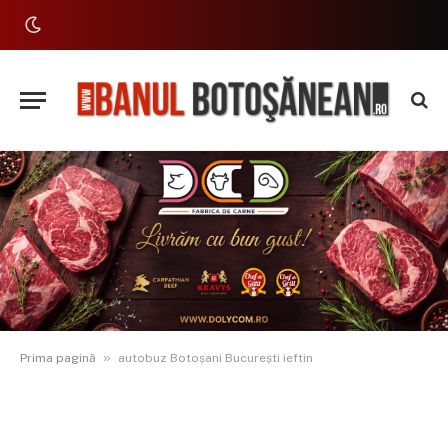
»
Prima pagină
autobuz Botoșani București ieftin