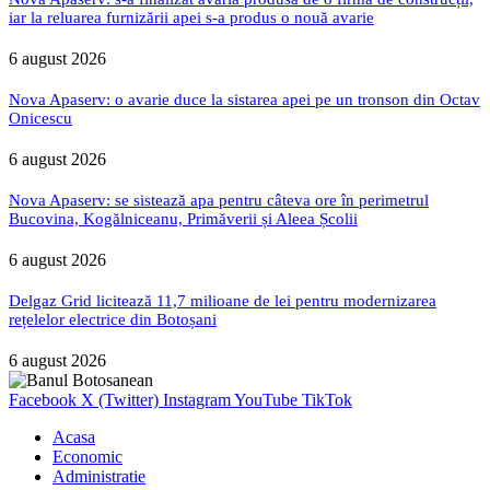
iar la reluarea furnizării apei s-a produs o nouă avarie
6 august 2026
Nova Apaserv: o avarie duce la sistarea apei pe un tronson din Octav
Onicescu
6 august 2026
Nova Apaserv: se sistează apa pentru câteva ore în perimetrul
Bucovina, Kogălniceanu, Primăverii și Aleea Școlii
6 august 2026
Delgaz Grid licitează 11,7 milioane de lei pentru modernizarea
rețelelor electrice din Botoșani
6 august 2026
Facebook
X (Twitter)
Instagram
YouTube
TikTok
Acasa
Economic
Administratie