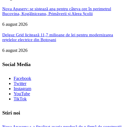
Nova Apaserv: se sistează apa pentru câteva ore în perimetrul
Bucovina, Kogălniceanu, Primăverii și Aleea Școlii
6 august 2026
Delgaz Grid licitează 11,7 milioane de lei pentru modernizarea
rețelelor electrice din Botoșani
6 august 2026
Social Media
Facebook
Twitter
Instagram
YouTube
TikTok
Stiri noi
Nova Apaserv: s-a finalizat avaria produsă de o firmă de construcții,