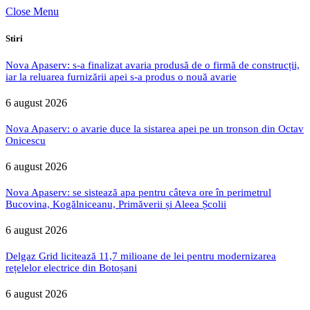
Close Menu
Stiri
Nova Apaserv: s-a finalizat avaria produsă de o firmă de construcții,
iar la reluarea furnizării apei s-a produs o nouă avarie
6 august 2026
Nova Apaserv: o avarie duce la sistarea apei pe un tronson din Octav
Onicescu
6 august 2026
Nova Apaserv: se sistează apa pentru câteva ore în perimetrul
Bucovina, Kogălniceanu, Primăverii și Aleea Școlii
6 august 2026
Delgaz Grid licitează 11,7 milioane de lei pentru modernizarea
rețelelor electrice din Botoșani
6 august 2026