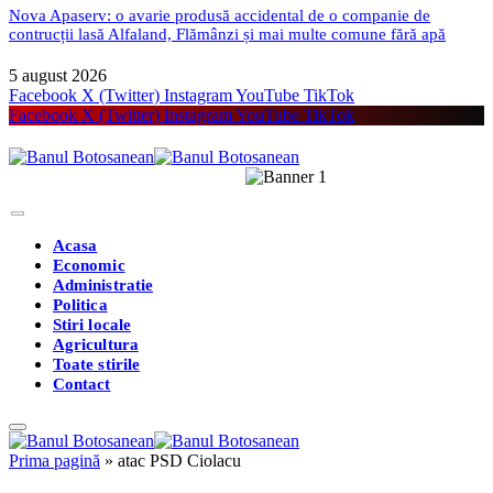
Nova Apaserv: o avarie produsă accidental de o companie de
contrucții lasă Alfaland, Flămânzi și mai multe comune fără apă
5 august 2026
Facebook
X (Twitter)
Instagram
YouTube
TikTok
Facebook
X (Twitter)
Instagram
YouTube
TikTok
Acasa
Economic
Administratie
Politica
Stiri locale
Agricultura
Toate stirile
Contact
Prima pagină
»
atac PSD Ciolacu