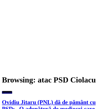
Browsing:
atac PSD Ciolacu
Featured
Ovidiu Jitaru (PNL) dă de pământ cu
PSD: „O adunătură de mediocri care