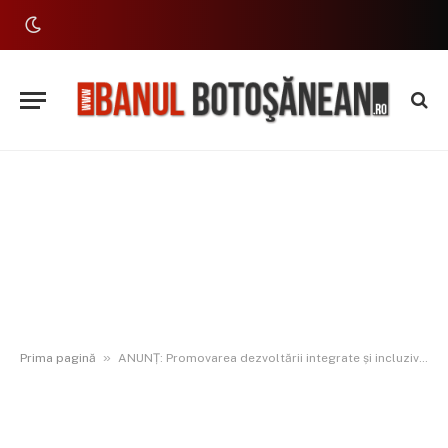
»
Prima pagină
ANUNȚ: Promovarea dezvoltării integrate și incluzive în domeniul social