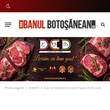
»
Prima pagină
ANUNȚ: A fost actulizată Decizia Etapei de Încradrare pentru ”Amenajare parc Ștefănești”