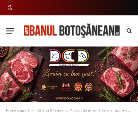
»
Prima pagină
Cătălin Silegeanu: Producția internă este singura care ține economia vie. Sprijinul pentru sectorul bovin este o prioritate pentru securitatea alimentară a românilor