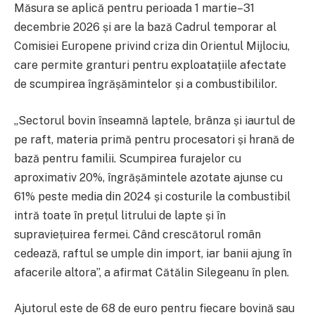
Măsura se aplică pentru perioada 1 martie–31
decembrie 2026 și are la bază Cadrul temporar al
Comisiei Europene privind criza din Orientul Mijlociu,
care permite granturi pentru exploatațiile afectate
de scumpirea îngrășămintelor și a combustibililor.
„Sectorul bovin înseamnă laptele, brânza și iaurtul de
pe raft, materia primă pentru procesatori și hrană de
bază pentru familii. Scumpirea furajelor cu
aproximativ 20%, îngrășămintele azotate ajunse cu
61% peste media din 2024 și costurile la combustibil
intră toate în prețul litrului de lapte și în
supraviețuirea fermei. Când crescătorul român
cedează, raftul se umple din import, iar banii ajung în
afacerile altora”, a afirmat Cătălin Silegeanu în plen.
Ajutorul este de 68 de euro pentru fiecare bovină sau