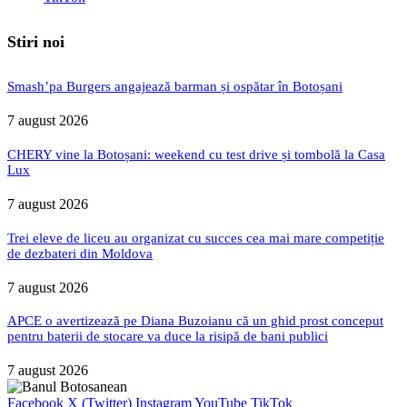
Stiri noi
Smash’pa Burgers angajează barman și ospătar în Botoșani
7 august 2026
CHERY vine la Botoșani: weekend cu test drive și tombolă la Casa
Lux
7 august 2026
Trei eleve de liceu au organizat cu succes cea mai mare competiție
de dezbateri din Moldova
7 august 2026
APCE o avertizează pe Diana Buzoianu că un ghid prost conceput
pentru baterii de stocare va duce la risipă de bani publici
7 august 2026
Facebook
X (Twitter)
Instagram
YouTube
TikTok