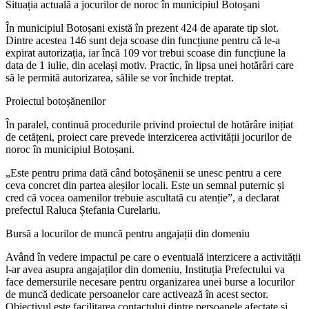
Situația actuală a jocurilor de noroc în municipiul Botoșani
În municipiul Botoșani există în prezent 424 de aparate tip slot.
Dintre acestea 146 sunt deja scoase din funcțiune pentru că le-a
expirat autorizația, iar încă 109 vor trebui scoase din funcțiune la
data de 1 iulie, din același motiv. Practic, în lipsa unei hotărâri care
să le permită autorizarea, sălile se vor închide treptat.
Proiectul
botoșănenilor
În paralel, continuă procedurile privind proiectul de hotărâre inițiat
de cetățeni, proiect care prevede interzicerea activității jocurilor de
noroc în municipiul Botoșani.
„Este pentru prima dată când botoșănenii se unesc pentru a cere
ceva concret din partea aleșilor locali. Este un semnal puternic și
cred că vocea oamenilor trebuie ascultată cu atenție”, a declarat
prefectul Raluca Ștefania Curelariu.
Bursă a locurilor de muncă pentru angajații din domeniu
Având în vedere impactul pe care o eventuală interzicere a activității
l-ar avea asupra angajaților din domeniu, Instituția Prefectului va
face demersurile necesare pentru organizarea unei burse a locurilor
de muncă dedicate persoanelor care activează în acest sector.
Obiectivul este facilitarea contactului dintre persoanele afectate și