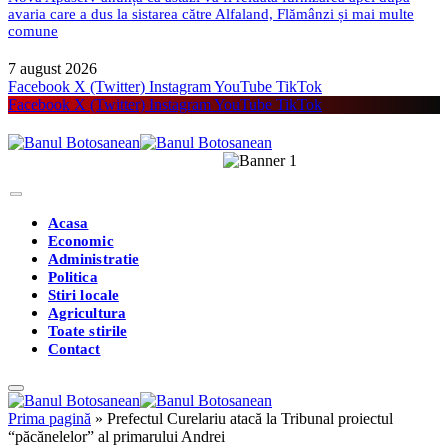
avaria care a dus la sistarea către Alfaland, Flămânzi și mai multe
comune
7 august 2026
Facebook
X (Twitter)
Instagram
YouTube
TikTok
Facebook
X (Twitter)
Instagram
YouTube
TikTok
Acasa
Economic
Administratie
Politica
Stiri locale
Agricultura
Toate stirile
Contact
Prima pagină
»
Prefectul Curelariu atacă la Tribunal proiectul
“păcănelelor” al primarului Andrei