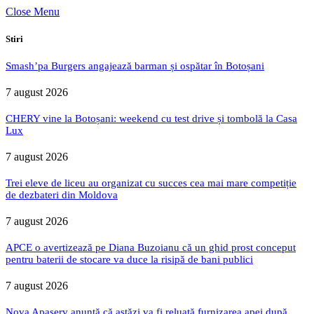
Close Menu
Stiri
Smash’pa Burgers angajează barman și ospătar în Botoșani
7 august 2026
CHERY vine la Botoșani: weekend cu test drive și tombolă la Casa
Lux
7 august 2026
Trei eleve de liceu au organizat cu succes cea mai mare competiție
de dezbateri din Moldova
7 august 2026
APCE o avertizează pe Diana Buzoianu că un ghid prost conceput
pentru baterii de stocare va duce la risipă de bani publici
7 august 2026
Nova Apaserv anunță că astăzi va fi reluată furnizarea apei după