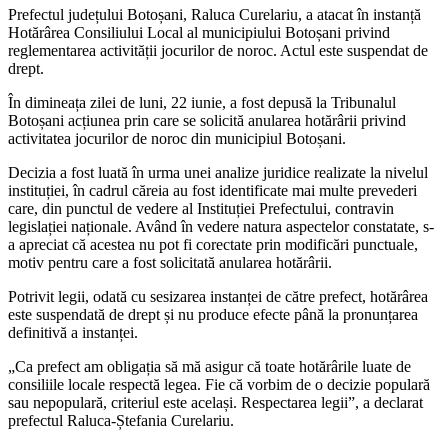
Prefectul județului Botoșani, Raluca Curelariu, a atacat în instanță
Hotărârea Consiliului Local al municipiului Botoșani privind
reglementarea activității jocurilor de noroc. Actul este suspendat de
drept.
În dimineața zilei de luni, 22 iunie, a fost depusă la Tribunalul
Botoșani acțiunea prin care se solicită anularea hotărârii privind
activitatea jocurilor de noroc din municipiul Botoșani.
Decizia a fost luată în urma unei analize juridice realizate la nivelul
instituției, în cadrul căreia au fost identificate mai multe prevederi
care, din punctul de vedere al Instituției Prefectului, contravin
legislației naționale. Având în vedere natura aspectelor constatate, s-
a apreciat că acestea nu pot fi corectate prin modificări punctuale,
motiv pentru care a fost solicitată anularea hotărârii.
Potrivit legii, odată cu sesizarea instanței de către prefect, hotărârea
este suspendată de drept și nu produce efecte până la pronunțarea
definitivă a instanței.
„Ca prefect am obligația să mă asigur că toate hotărârile luate de
consiliile locale respectă legea. Fie că vorbim de o decizie populară
sau nepopulară, criteriul este același. Respectarea legii”, a declarat
prefectul Raluca-Ștefania Curelariu.