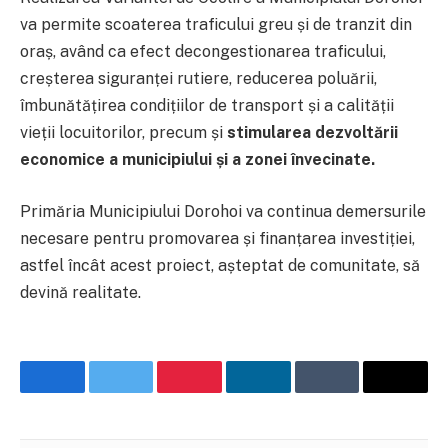
va permite scoaterea traficului greu și de tranzit din
oraș, având ca efect decongestionarea traficului,
creșterea siguranței rutiere, reducerea poluării,
îmbunătățirea condițiilor de transport și a calității
vieții locuitorilor, precum și
stimularea dezvoltării
economice a municipiului și a zonei învecinate.
Primăria Municipiului Dorohoi va continua demersurile
necesare pentru promovarea și finanțarea investiției,
astfel încât acest proiect, așteptat de comunitate, să
devină realitate.
Facebook
Twitter
Pinterest
LinkedIn
Tumblr
Email