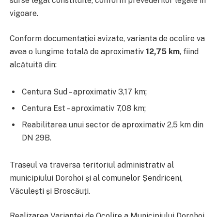
surse legal constituite, conform prevederilor legale în
vigoare.
Conform documentației avizate, varianta de ocolire va
avea o lungime totală de aproximativ
12,75 km
, fiind
alcătuită din:
Centura Sud – aproximativ 3,17 km;
Centura Est – aproximativ 7,08 km;
Reabilitarea unui sector de aproximativ 2,5 km din
DN 29B.
Traseul va traversa teritoriul administrativ al
municipiului Dorohoi și al comunelor Șendriceni,
Văculești și Broscăuți.
Realizarea Variantei de Ocolire a Municipiului Dorohoi