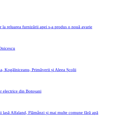
r la reluarea furnizării apei s-a produs o nouă avarie
 Onicescu
a, Kogălniceanu, Primăverii și Aleea Școlii
r electrice din Botoșani
i lasă Alfaland, Flămânzi și mai multe comune fără apă