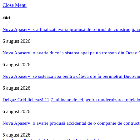
Close Menu
Stiri
Nova Apaserv: s-a finalizat avaria produsă de o firmă de construcții, ia
6 august 2026
Nova Apaserv: o avarie duce la sistarea apei pe un tronson din Octav
6 august 2026
Nova Apaserv: se sistează apa pentru câteva ore în perimetrul Bucovin
6 august 2026
Delgaz Grid licitează 11,7 milioane de lei pentru modernizarea rețelelo
6 august 2026
Nova Apaserv: o avarie produsă accidental de o companie de contrucți
5 august 2026