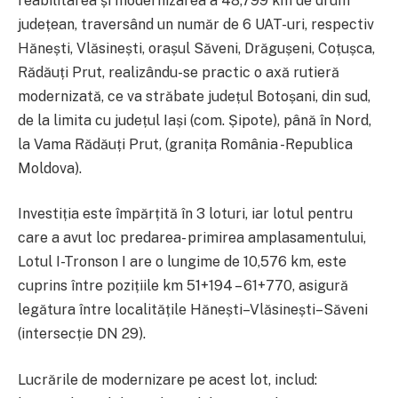
reabilitarea și modernizarea a 48,799 km de drum
județean, traversând un număr de 6 UAT-uri, respectiv
Hănești, Vlăsinești, orașul Săveni, Drăgușeni, Coțușca,
Rădăuți Prut, realizându-se practic o axă rutieră
modernizată, ce va străbate județul Botoșani, din sud,
de la limita cu județul Iași (com. Șipote), până în Nord,
la Vama Rădăuți Prut, (granița România -Republica
Moldova).
Investiția este împărțită în 3 loturi, iar lotul pentru
care a avut loc predarea- primirea amplasamentului,
Lotul I-Tronson I are o lungime de 10,576 km, este
cuprins între pozițiile km 51+194 – 61+770, asigură
legătura între localitățile Hănești–Vlăsinești–Săveni
(intersecție DN 29).
Lucrările de modernizare pe acest lot, includ: