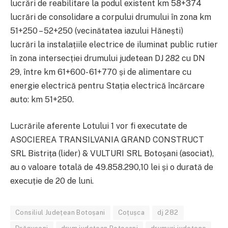
lucrări de reabilitare la podul existent km 58+374
lucrări de consolidare a corpului drumului în zona km
51+250 – 52+250 (vecinătatea iazului Hănești)
lucrări la instalațiile electrice de iluminat public rutier
în zona intersecției drumului judetean DJ 282 cu DN
29, între km 61+600- 61+770 și de alimentare cu
energie electrică pentru Stația electrică încărcare
auto: km 51+250.
Lucrările aferente Lotului 1 vor fi executate de
ASOCIEREA TRANSILVANIA GRAND CONSTRUCT
SRL Bistrița (lider) & VULTURI SRL Botoșani (asociat),
au o valoare totală de 49.858.290,10 lei și o durată de
execuție de 20 de luni.
Consiliul Județean Botoșani
Coțușca
dj 282