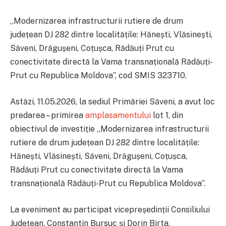
,,Modernizarea infrastructurii rutiere de drum
județean DJ 282 dintre localitățile: Hănești, Vlăsinești,
Săveni, Drăgușeni, Coțușca, Rădăuți Prut cu
conectivitate directă la Vama transnațională Rădăuți-
Prut cu Republica Moldova”, cod SMIS 323710.
Astăzi, 11.05.2026, la sediul Primăriei Săveni, a avut loc
predarea – primirea
amplasamentului
lot 1
, din
obiectivul de investiție ,,Modernizarea infrastructurii
rutiere de drum județean DJ 282 dintre localitățile:
Hănești, Vlăsinești, Săveni, Drăgușeni, Coțușca,
Rădăuți Prut cu conectivitate directă la Vama
transnațională Rădăuți-Prut cu Republica Moldova”.
La eveniment au participat vicepreședinții Consiliului
Județean, Constantin Bursuc și Dorin Birta,