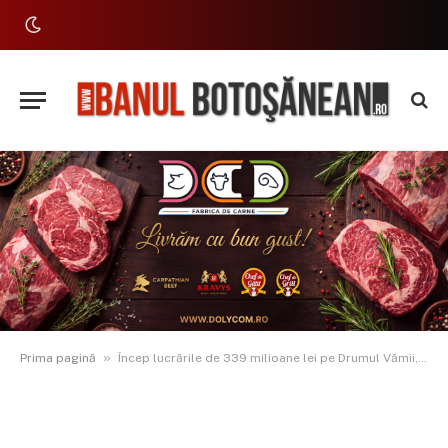
»
Prima pagină
Încep lucrările de 339 milioane lei pe Drumul Vămii, DJ 282