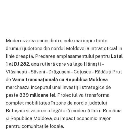
Modernizarea unuia dintre cele mai importante
drumuri județene din nordul Moldovei a intrat oficial în
linie dreaptă. Predarea amplasamentului pentru
Lotul
1 al DJ 282
, axa rutieră care va lega Hănești –
Vlăsinești – Săveni – Drăgușeni – Coțușca – Rădăuți Prut
de
Vama transnațională cu Republica Moldova
,
marchează începutul unei investiții strategice de
peste
339 milioane lei
. Proiectul va transforma
complet mobilitatea în zona de nord a județului
Botoșani și va crea o legătură modernă între România
și Republica Moldova, cu impact economic major
pentru comunitățile locale.