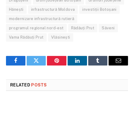
Drăgușeni
drum județean Botoșani
drumuri județene
Hănești
infrastructură Moldova
investiții Botoșani
modernizare infrastructură rutieră
programul regional nord-est
Rădăuți Prut
Săveni
Vama Rădăuți Prut
Vlăsinești
Facebook
Twitter
Pinterest
LinkedIn
Tumblr
Email
RELATED
POSTS