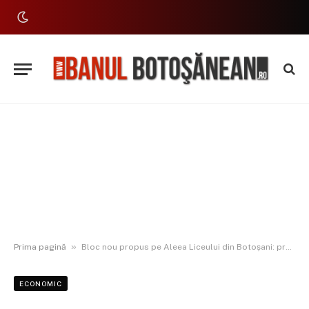
»
Prima pagină
Bloc nou propus pe Aleea Liceului din Botoșani: proiect pentru 10 apartamente în zona Prieteniei
ECONOMIC