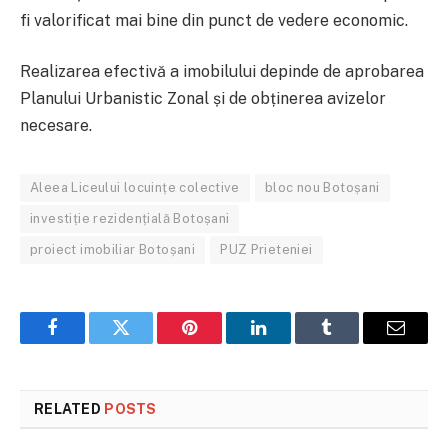
fi valorificat mai bine din punct de vedere economic.
Realizarea efectivă a imobilului depinde de aprobarea
Planului Urbanistic Zonal și de obținerea avizelor
necesare.
Aleea Liceului locuințe colective
bloc nou Botoșani
investiție rezidențială Botoșani
proiect imobiliar Botoșani
PUZ Prieteniei
Facebook
Twitter
Pinterest
LinkedIn
Tumblr
Email
RELATED
POSTS