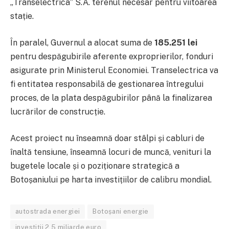
„Transelectrica” S.A. terenul necesar pentru viitoarea
stație
.
În paralel, Guvernul a alocat suma de
185.251 lei
pentru despăgubirile aferente exproprierilor, fonduri
asigurate prin Ministerul Economiei
.
Transelectrica va
fi entitatea responsabilă de gestionarea întregului
proces, de la plata despăgubirilor până la finalizarea
lucrărilor de construcție
.
Acest proiect nu înseamnă doar stâlpi și cabluri de
înaltă tensiune, înseamnă locuri de muncă, venituri la
bugetele locale și o poziționare strategică a
Botoșaniului pe harta investițiilor de calibru mondial.
autostrada energiei
Botoșani energie
investiții 2.5 miliarde euro