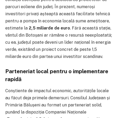
parcuri eoliene din județ
.
În prezent, numeroși
investitori privați așteaptă această facilitate tehnică
pentru a pompa în economia locală sume amețitoare,
estimate la
2,5 miliarde de euro
. Fără această stație,
vântul din Botoșani ar rămâne o resursă neexploatată;
cu ea, județul poate deveni un lider național în energia
verde, existând un proiect concret de peste 1,5
miliarde euro din partea unui investitor scandinav.
Parteneriat local pentru o implementare
rapidă
Conștiente de impactul economic, autoritățile locale
au făcut deja primele demersuri.
Consiliul Județean și
Primăria Bălușeni au format un parteneriat solid,
punând la dispoziția Companiei Naționale