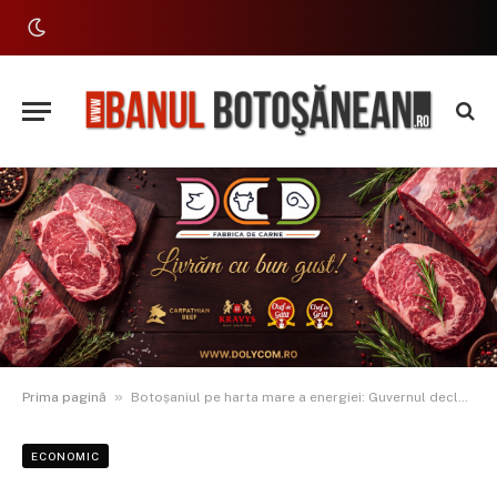
»
Prima pagină
Botoșaniul pe harta mare a energiei: Guvernul declară proiect de importanță națională „autostrada” electrică Suceava-Bălți
ECONOMIC