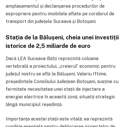
amplasamentul și declanșarea procedurilor de
expropriere pentru imobilele aflate pe coridorul de
transport din județele Suceava și Botoșani
.
Stația de la Bălușeni, cheia unei investiții
istorice de 2,5 miliarde de euro
Dacă LEA Suceava-Bălți reprezintă coloana
vertebrală a proiectului, „creierul” economic pentru
județul nostru se află la Bălușeni.
Valeriu Iftime,
președintele Consiliului Județean Botoșani, susține cu
fermitate necesitatea unei stații de injectare a
energiei electrice în această zonă, situată strategic
lângă municipiul reședință
.
Importanța acestei stații este vitală: ea reprezintă
condiția esențială pentru deblocarea proiectelor de