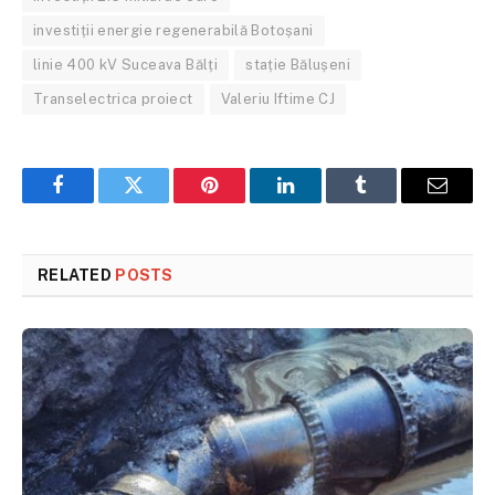
investiții energie regenerabilă Botoșani
linie 400 kV Suceava Bălți
stație Bălușeni
Transelectrica proiect
Valeriu Iftime CJ
Facebook
Twitter
Pinterest
LinkedIn
Tumblr
Email
RELATED
POSTS