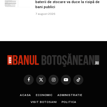
baterii de stocare va duce la risipă de
bani publici
7 august 2026
Facebook
X
Instagram
YouTube
TikTok
(Twitter)
ACASA
ECONOMIC
ADMINISTRATIE
VISIT BOTOSANI
POLITICA