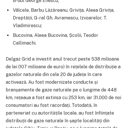
B-dul George Enescu;
Vâlcele, Barbu Lăzăreanu, Grivița, Aleea Grivița,
Dreptății, G-ral Gh. Avramescu, Izvoarelor, T.
Vladimirescu;
Bucovina, Aleea Bucovina, Școlii, Teodor
Callimachi.
Delgaz Grid a investit anul trecut peste 538 milioane
de lei (107 milioane de euro) în rețelele de distribuție a
gazelor naturale din cele 20 de județe în care
activează. Au fost modernizate conducte și
branșamente de gaze naturale pe o lungime de 448
km, rețeaua a fost extinsă cu 253 km, iar 31.000 de noi
consumatori au fost racordați. Totodată, în
parteneriat cu autoritățile locale, au fost înființate
distribuții de gaze naturale în șapte localități din