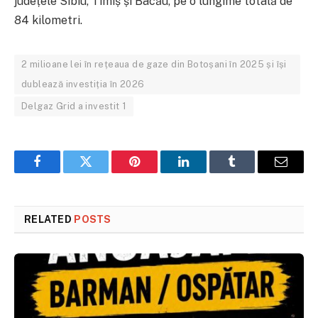
județele Sibiu, Timiș și Bacău, pe o lungime totală de
84 kilometri.
2 milioane lei în rețeaua de gaze din Botoșani în 2025 și își
dublează investiția în 2026
Delgaz Grid a investit 1
Facebook
Twitter
Pinterest
LinkedIn
Tumblr
Email
RELATED
POSTS