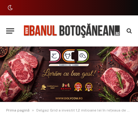
»
Prima pagină
Delgaz Grid a investit 1,2 milioane lei în rețeaua de gaze din Botoșani în 2025 și își dublează investiția în 2026