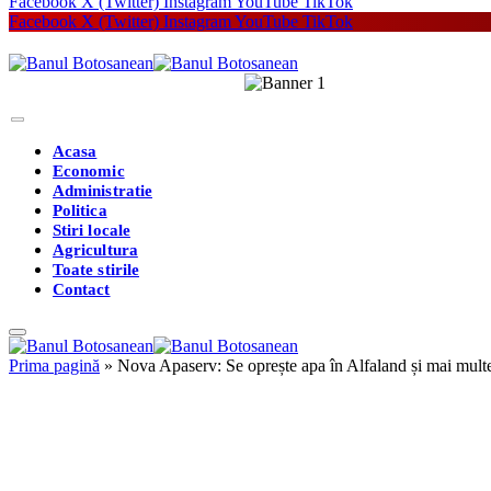
Facebook
X (Twitter)
Instagram
YouTube
TikTok
Facebook
X (Twitter)
Instagram
YouTube
TikTok
Acasa
Economic
Administratie
Politica
Stiri locale
Agricultura
Toate stirile
Contact
Prima pagină
»
Nova Apaserv: Se oprește apa în Alfaland și mai multe 