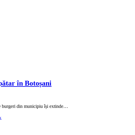
ătar în Botoșani
 burgeri din municipiu își extinde…
x