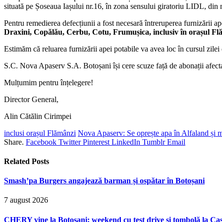
situată pe Șoseaua Iașului nr.16, în zona sensului giratoriu LIDL, din
Pentru remedierea defecțiunii a fost necesară întreruperea furnizării ap
Draxini, Copălău, Cerbu, Cotu, Frumușica, inclusiv în orașul F
Estimăm că reluarea furnizării apei potabile va avea loc în cursul zilei
S.C. Nova Apaserv S.A. Botoșani își cere scuze față de abonații afectați ș
Mulțumim pentru înțelegere!
Director General,
Alin Cătălin Cirimpei
inclusi orașul Flămânzi
Nova Apaserv: Se oprește apa în Alfaland și ma
Share.
Facebook
Twitter
Pinterest
LinkedIn
Tumblr
Email
Related
Posts
Smash’pa Burgers angajează barman și ospătar în Botoșani
7 august 2026
CHERY vine la Botoșani: weekend cu test drive și tombolă la Ca