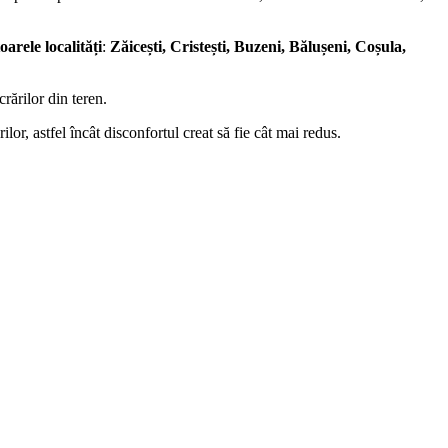
rele localități
:
Zăicești, Cristești, Buzeni, Bălușeni, Coșula,
crărilor din teren.
lor, astfel încât disconfortul creat să fie cât mai redus.