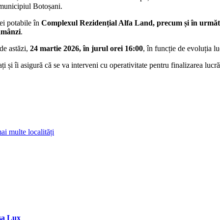
 municipiul Botoșani.
ei potabile în
Complexul Rezidențial Alfa Land, precum și în următoa
lămânzi
.
 de astăzi,
24 martie 2026, în jurul orei
16:00
, în funcție de evoluția lu
i îi asigură că se va interveni cu operativitate pentru finalizarea lucrări
i multe localități
sa Lux