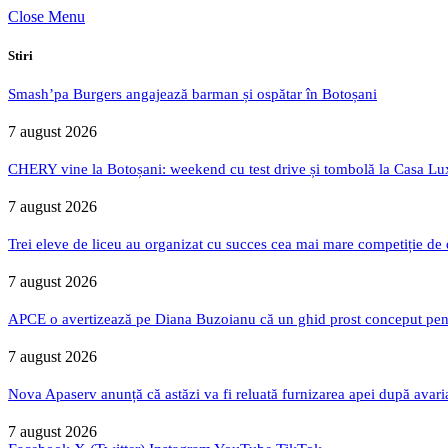
Close Menu
Stiri
Smash’pa Burgers angajează barman și ospătar în Botoșani
7 august 2026
CHERY vine la Botoșani: weekend cu test drive și tombolă la Casa Lu
7 august 2026
Trei eleve de liceu au organizat cu succes cea mai mare competiție de
7 august 2026
APCE o avertizează pe Diana Buzoianu că un ghid prost conceput pentru
7 august 2026
Nova Apaserv anunță că astăzi va fi reluată furnizarea apei după avari
7 august 2026