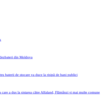
x
 dezbateri din Moldova
 baterii de stocare va duce la risipă de bani publici
a care a dus la sistarea către Alfaland, Flămânzi și mai multe comune