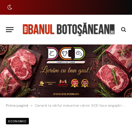
»
Prima pagină
Carieră la vârful industriei cărnii: DCD face angajări pentru departamentul tehnic la Botoșani
ECONOMIC