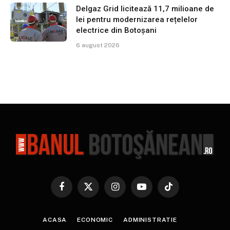
Delgaz Grid licitează 11,7 milioane de
lei pentru modernizarea rețelelor
electrice din Botoșani
6 august 2026
Facebook
X
Instagram
YouTube
TikTok
(Twitter)
ACASA
ECONOMIC
ADMINISTRATIE