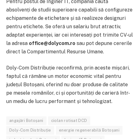
Pentru postul de Inginer IT, compania caută
absolvenți de studii superioare capabili să configureze
echipamente de etichetare și să realizeze designuri
pentru etichete. Se oferă un salariu brut atractiv,
adaptat experienței, iar cei interesați pot trimite CV-ul
la adresa
office@dolycom.ro
sau pot depune cererile
direct la Compartimentul Resurse Umane.
Doly-Com Distribuție reconfirmă, prin aceste mișcări,
faptul că rămâne un motor economic vital pentru
județul Botoșani, oferind nu doar produse de calitate
pe mesele românilor, ci și oportunități de carieră într-
un mediu de lucru performant și tehnologizat.
angajări Botoșani
ciolan rotisat DCD
Doly-Com Distribuție
energie regenerabilă Botoșani