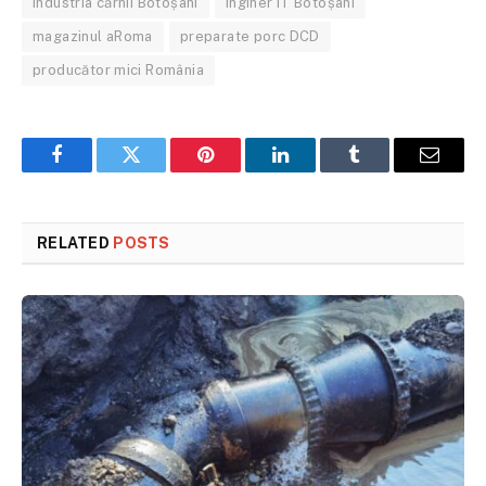
industria cărnii Botoșani
Inginer IT Botoșani
magazinul aRoma
preparate porc DCD
producător mici România
Facebook
Twitter
Pinterest
LinkedIn
Tumblr
Email
RELATED
POSTS