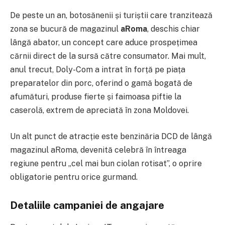
De peste un an, botosănenii și turiștii care tranzitează
zona se bucură de magazinul
aRoma
, deschis chiar
lângă abator, un concept care aduce prospețimea
cărnii direct de la sursă către consumator. Mai mult,
anul trecut, Doly-Com a intrat în forță pe piața
preparatelor din porc, oferind o gamă bogată de
afumături, produse fierte și faimoasa piftie la
caserolă, extrem de apreciată în zona Moldovei.
Un alt punct de atracție este benzinăria DCD de lângă
magazinul aRoma, devenită celebră în întreaga
regiune pentru „cel mai bun ciolan rotisat”, o oprire
obligatorie pentru orice gurmand.
Detaliile campaniei de angajare