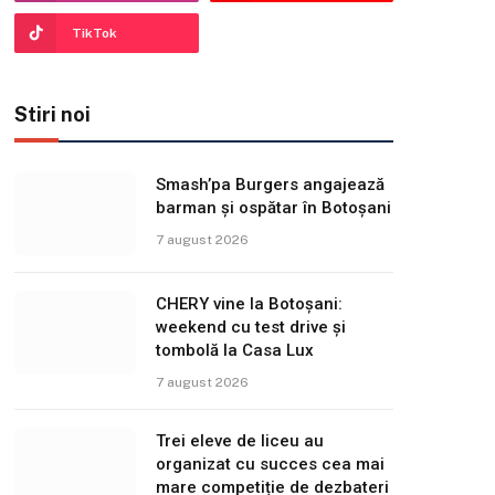
TikTok
Stiri noi
Smash’pa Burgers angajează
barman și ospătar în Botoșani
7 august 2026
CHERY vine la Botoșani:
weekend cu test drive și
tombolă la Casa Lux
7 august 2026
Trei eleve de liceu au
organizat cu succes cea mai
mare competiție de dezbateri