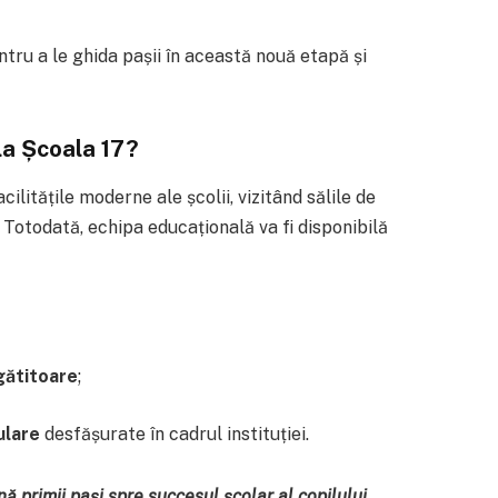
ntru a le ghida pașii în această nouă etapă și
 la Școala 17?
ilitățile moderne ale școlii, vizitând sălile de
. Totodată, echipa educațională va fi disponibilă
gătitoare
;
ulare
desfășurate în cadrul instituției.
primii pași spre succesul școlar al copilului