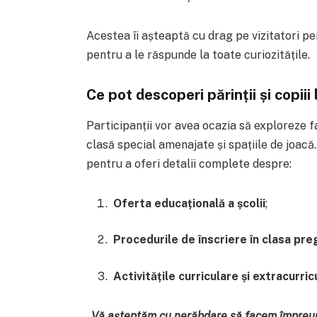
Acestea îi așteaptă cu drag pe vizitatori pe
pentru a le răspunde la toate curiozitățile.
Ce pot descoperi părinții și copiii
Participanții vor avea ocazia să exploreze fac
clasă special amenajate și spațiile de joacă
pentru a oferi detalii complete despre:
Oferta educațională a școlii
;
Procedurile de înscriere în clasa pre
Activitățile curriculare și extracurric
„Vă așteptăm cu nerăbdare să facem împreună 