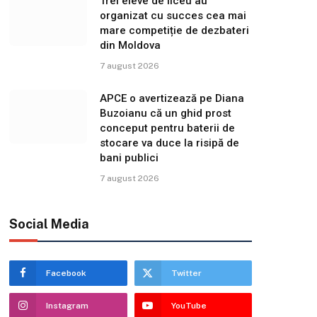
Trei eleve de liceu au
organizat cu succes cea mai
mare competiție de dezbateri
din Moldova
7 august 2026
APCE o avertizează pe Diana
Buzoianu că un ghid prost
conceput pentru baterii de
stocare va duce la risipă de
bani publici
7 august 2026
Social Media
Facebook
Twitter
Instagram
YouTube