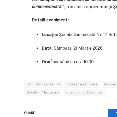
dumneavoastră!”
, transmit reprezentanții Ș
Detalii eveniment:
Locație:
Școala Gimnazială Nr. 17 Bot
Data:
Sâmbătă, 21 Martie 2026
Ora:
Începând cu ora 10:00
BanulBotosanean.ro
clasa pregătitoare
înscrie
Școala 17 Botoșani
Ziua Porților Deschise
SHARE.