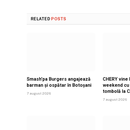
RELATED
POSTS
Smash’pa Burgers angajează
CHERY vine l
barman și ospătar în Botoșani
weekend cu t
tombolă la 
7 august 2026
7 august 2026