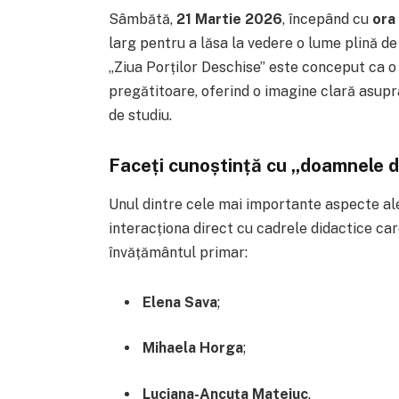
Sâmbătă,
21 Martie 2026
, începând cu
ora
larg pentru a lăsa la vedere o lume plină de
„Ziua Porților Deschise” este conceput ca o 
pregătitoare, oferind o imagine clară asupra 
de studiu.
Faceți cunoștință cu „doamnele d
Unul dintre cele mai importante aspecte ale
interacționa direct cu cadrele didactice ca
învățământul primar:
Elena Sava
;
Mihaela Horga
;
Luciana-Ancuța Mateiuc
.