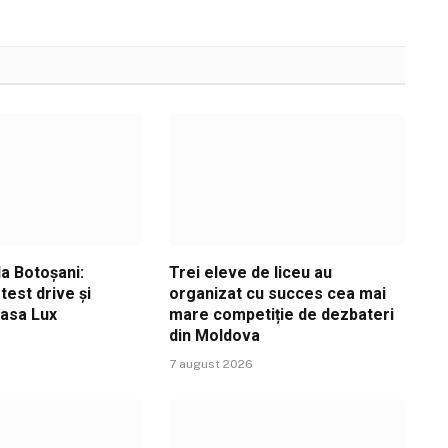
a Botoșani:
Trei eleve de liceu au
est drive și
organizat cu succes cea mai
Casa Lux
mare competiție de dezbateri
din Moldova
7 august 2026