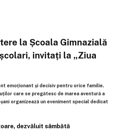
ștere la Școala Gimnazială
școlari, invitați la „Ziua
t emoționant și decisiv pentru orice familie.
 micuților care se pregătesc de marea aventură a
oșani organizează un eveniment special dedicat
toare, dezvăluit sâmbătă