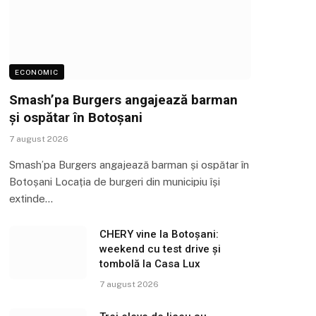
ECONOMIC
Smash’pa Burgers angajează barman
și ospătar în Botoșani
7 august 2026
Smash’pa Burgers angajează barman și ospătar în
Botoșani Locația de burgeri din municipiu își
extinde…
CHERY vine la Botoșani:
weekend cu test drive și
tombolă la Casa Lux
7 august 2026