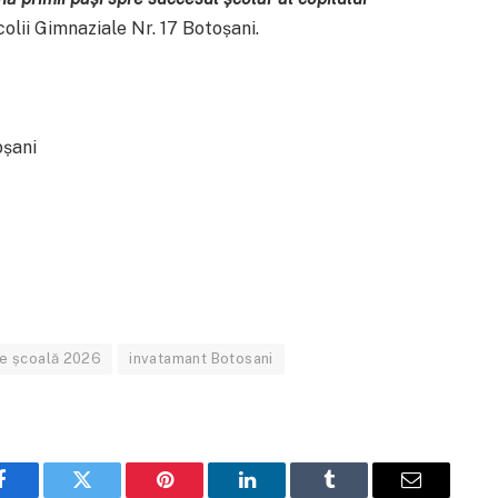
colii Gimnaziale Nr. 17 Botoșani.
oșani
re școală 2026
invatamant Botosani
Facebook
Twitter
Pinterest
LinkedIn
Tumblr
Email