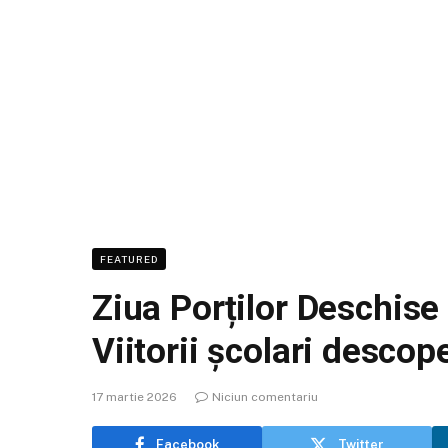
FEATURED
Ziua Porților Deschise
Viitorii școlari descop
17 martie 2026
Niciun comentariu
Facebook
Twitter