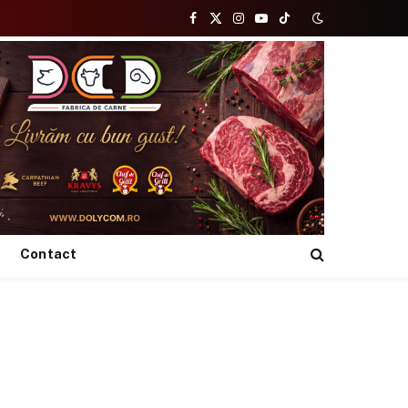
Facebook
X
Instagram
YouTube
TikTok
(Twitter)
Contact