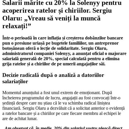
Salarii mărite cu 20% la Solenyy pentru
acoperirea ratelor și chiriilor. Sergiu
Olaru: „Vreau să veniți la muncă
relaxați!”
Într-o perioadă în care inflația și creșterea dobânzilor bancare
pun o presiune uriașă pe bugetele familiilor, un antreprenor
botoșănean oferă o lecție de solidaritate. Sergiu Olaru,
administratorul companiei Solenyy, a anunțat oficial o majorare
salarială generală de 20%, special calculată pentru a elimina
grija ratelor și a chiriilor de pe umerii angajaților săi.
Decizie radicală după o analiză a datoriilor
salariaților
Momentul anunțului a fost unul extrem de emoționant.
După
încheierea programului de lucru, angajații au fost convocați într-o
ședință despre care nu știau că le va schimba radical liniștea
financiară
.
Sergiu Olaru a dezvăluit că a solicitat anterior o evidență
a ratelor bancare și a chiriilor pe care fiecare membru al echipei le
are de achitat lunar
.
„Am observat că, în medie, 20% din salariul vostru pleacă direct