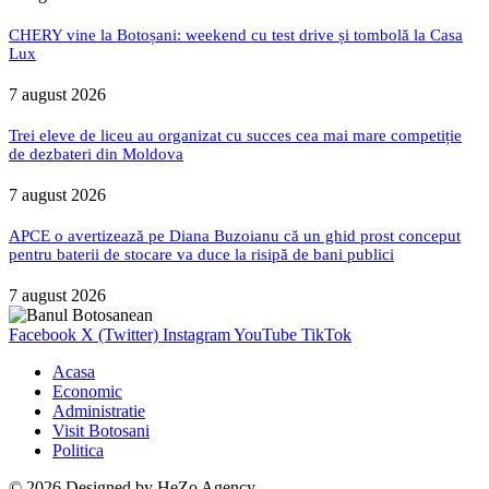
CHERY vine la Botoșani: weekend cu test drive și tombolă la Casa
Lux
7 august 2026
Trei eleve de liceu au organizat cu succes cea mai mare competiție
de dezbateri din Moldova
7 august 2026
APCE o avertizează pe Diana Buzoianu că un ghid prost conceput
pentru baterii de stocare va duce la risipă de bani publici
7 august 2026
Facebook
X (Twitter)
Instagram
YouTube
TikTok
Acasa
Economic
Administratie
Visit Botosani
Politica
© 2026 Designed by
HeZo Agency