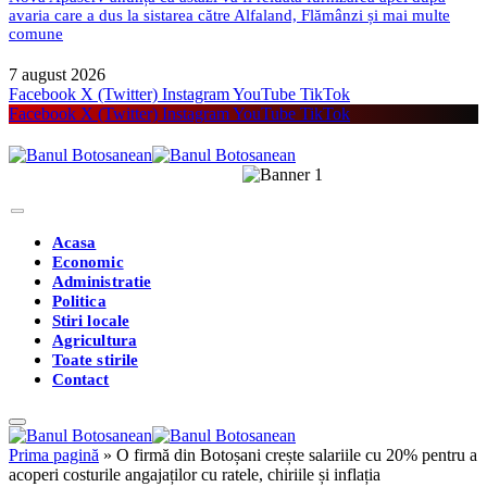
avaria care a dus la sistarea către Alfaland, Flămânzi și mai multe
comune
7 august 2026
Facebook
X (Twitter)
Instagram
YouTube
TikTok
Facebook
X (Twitter)
Instagram
YouTube
TikTok
Acasa
Economic
Administratie
Politica
Stiri locale
Agricultura
Toate stirile
Contact
Prima pagină
»
O firmă din Botoșani crește salariile cu 20% pentru a
acoperi costurile angajaților cu ratele, chiriile și inflația