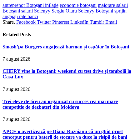
antreprenor Botoșani inflație
economie botoșani
majorare salarii
Botoșani
salarii Solenyy
Sergiu Olaru
Solenyy Botoșani
sprijin
angajați rate bănci
Share.
Facebook
Twitter
Pinterest
LinkedIn
Tumblr
Email
Related
Posts
Smash’pa Burgers angajează barman și ospătar în Botoșani
7 august 2026
CHERY vine la Botoșani: weekend cu test drive și tombolă la
Casa Lux
7 august 2026
Trei eleve de liceu au organizat cu succes cea mai mare
competiție de dezbateri din Moldova
7 august 2026
APCE o avertizează pe Diana Buzoianu că un ghid prost
conceput pentru baterii de stocare va duce la risipă de bani