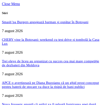
Close Menu
Stiri
Smash’pa Burgers angajează barman și ospătar în Botoșani
7 august 2026
CHERY vine la Botoșani: weekend cu test drive și tombolă la Casa
Lux
7 august 2026
Trei eleve de liceu au organizat cu succes cea mai mare competiție
de dezbateri din Moldova
7 august 2026
APCE o avertizează pe Diana Buzoianu că un ghid prost conceput
pentru baterii de stocare va duce la risipă de bani publici
7 august 2026
Nova Apaserv anunță că astăzi va fi reluată furnizarea apei după