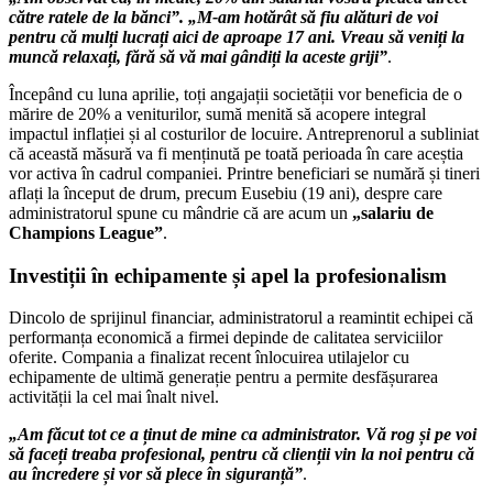
către ratele de la bănci”
.
„M-am hotărât să fiu alături de voi
pentru că mulți lucrați aici de aproape 17 ani. Vreau să veniți la
muncă relaxați, fără să vă mai gândiți la aceste griji”
.
Începând cu luna aprilie, toți angajații societății vor beneficia de o
mărire de 20% a veniturilor, sumă menită să acopere integral
impactul inflației și al costurilor de locuire
.
Antreprenorul a subliniat
că această măsură va fi menținută pe toată perioada în care aceștia
vor activa în cadrul companiei
.
Printre beneficiari se numără și tineri
aflați la început de drum, precum Eusebiu (19 ani), despre care
administratorul spune cu mândrie că are acum un
„salariu de
Champions League”
.
Investiții în echipamente și apel la profesionalism
Dincolo de sprijinul financiar, administratorul a reamintit echipei că
performanța economică a firmei depinde de calitatea serviciilor
oferite.
Compania a finalizat recent înlocuirea utilajelor cu
echipamente de ultimă generație pentru a permite desfășurarea
activității la cel mai înalt nivel
.
„Am făcut tot ce a ținut de mine ca administrator. Vă rog și pe voi
să faceți treaba profesional, pentru că clienții vin la noi pentru că
au încredere și vor să plece în siguranță”
.