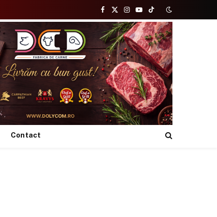
Facebook
X
Instagram
YouTube
TikTok
(Twitter)
Contact