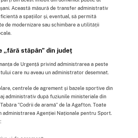
toșani. Această măsură de transfer administrativ
icientă a spațiilor și, eventual, să permită
e de modernizare sau schimbare a utilității
ocale.
 „fără stăpân” din județ
onanța de Urgență privind administrarea a peste
tatului care nu aveau un administrator desemnat.
lare, centrele de agrement și bazele sportive din
aj administrativ după fuziunile ministeriale din
re Tabăra ”Codrii de aramă” de la Agafton. Toate
n administrarea Agenției Naționale pentru Sport.
: