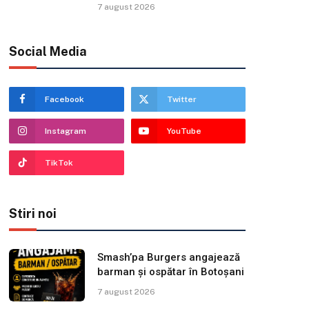
7 august 2026
Social Media
Facebook
Twitter
Instagram
YouTube
TikTok
Stiri noi
Smash’pa Burgers angajează
barman și ospătar în Botoșani
7 august 2026