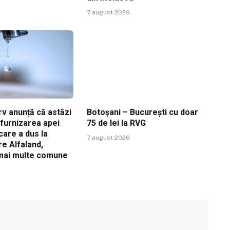
7 august 2026
v anunță că astăzi
Botoșani – București cu doar
ă furnizarea apei
75 de lei la RVG
care a dus la
7 august 2026
re Alfaland,
 mai multe comune