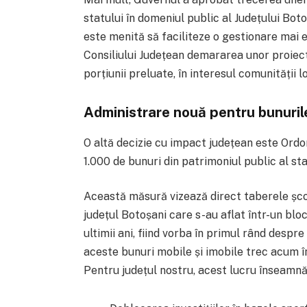
statului în domeniul public al Județului Bo
este menită să faciliteze o gestionare mai ef
Consiliului Județean demararea unor proiect
porțiunii preluate, în interesul comunității l
Administrare nouă pentru bunurile
O altă decizie cu impact județean este Ord
1.000 de bunuri din patrimoniul public al s
Această măsură vizează direct taberele șco
județul Botoșani care s-au aflat într-un bloc
ultimii ani, fiind vorba în primul rând desp
aceste bunuri mobile și imobile trec acum î
Pentru județul nostru, acest lucru înseamnă