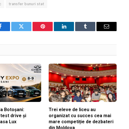
c
transfer bunuri stat
Facebook
Twitter
Pinterest
LinkedIn
Tumblr
Email
a Botoșani:
Trei eleve de liceu au
est drive și
organizat cu succes cea mai
Casa Lux
mare competiție de dezbateri
din Moldova