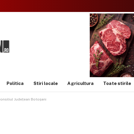
Politica
Stiri locale
Agricultura
Toate stirile
 Consiliul Județean Botoșani