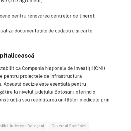
tive și de agrement;
opene pentru renovarea centrelor de tineret;
tualiza documentațiile de cadastru și carte
spitalicească
tabilit că Compania Națională de Investiții (CNI)
e pentru proiectele de infrastructură
e. Această decizie este esențială pentru
tire la nivelul județului Botoșani, oferind o
nstrucția sau reabilitarea unităților medicale prin
siliul Județean Botoșani
Guvernul României