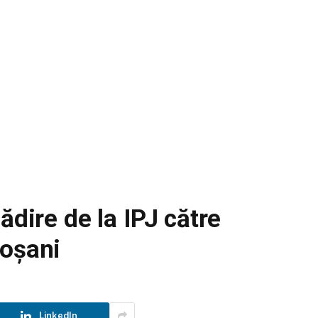
ădire de la IPJ către
toșani
LinkedIn