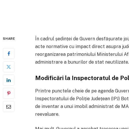
În cadrul ședinței de Guvern desfășurate joi
SHARE
acte normative cu impact direct asupra jude
reorganizarea patrimoniului Ministerului Afac
administrare a bunurilor de stat neutilizate.
Modificări la Inspectoratul de Po
Printre punctele cheie de pe agenda Guvern
Inspectoratului de Poliție Județean (IPJ) Bo
de inventar a unui imobil administrat de MA
reevaluare.
Mai mult, Guvernul a aprobat trecerea unei 