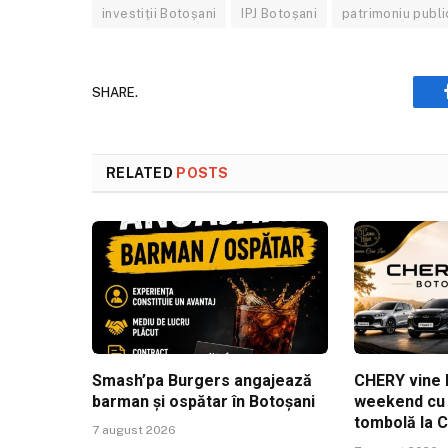
investiții Botoșani
IPJ Botoșani
patrimoniu publi
SHARE.
RELATED
POSTS
Smash’pa Burgers angajează
CHERY vine l
barman și ospătar în Botoșani
weekend cu t
tombolă la 
7 august 2026