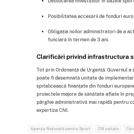
Deblocarea investițiilor în bazele spor
Posibilitatea accesării de fonduri eur
Obligația noilor administratori de a ac
funciară în termen de 3 ani.
Clarificări privind infrastructura 
Tot prin Ordonanță de Urgență, Guvernul a s
poate fi desemnată unitate de implementar
spitalicească finanțate din fonduri europen
proiectele majore de sănătate aflate în pregă
pârghie administrativă mai rapidă pentru co
expertiza CNI.
Agenția Națională pentru Sport
CNI spitale
Con