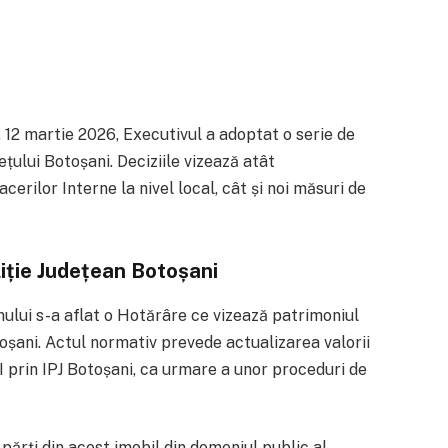
, 12 martie 2026, Executivul a adoptat o serie de
țului Botoșani. Deciziile vizează atât
erilor Interne la nivel local, cât și noi măsuri de
liție Județean Botoșani
ului s-a aflat o Hotărâre ce vizează patrimoniul
toșani. Actul normativ prevede actualizarea valorii
I prin IPJ Botoșani, ca urmare a unor proceduri de
părți din acest imobil din domeniul public al