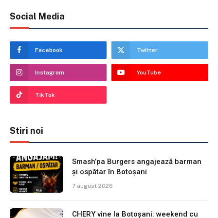
Social Media
Facebook
Twitter
Instagram
YouTube
TikTok
Stiri noi
Smash’pa Burgers angajează barman
și ospătar în Botoșani
7 august 2026
CHERY vine la Botoșani: weekend cu