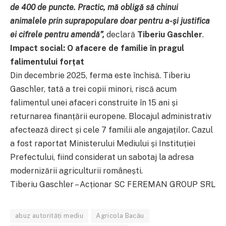
de 400 de puncte. Practic, mă obligă să chinui
animalele prin suprapopulare doar pentru a-și justifica
ei cifrele pentru amendă”,
declară
Tiberiu Gaschler
.
Impact social: O afacere de familie în pragul
falimentului forțat
Din decembrie 2025, ferma este închisă. Tiberiu
Gaschler, tată a trei copii minori, riscă acum
falimentul unei afaceri construite în 15 ani și
returnarea finanțării europene. Blocajul administrativ
afectează direct și cele 7 familii ale angajaților. Cazul
a fost raportat Ministerului Mediului și Instituției
Prefectului, fiind considerat un sabotaj la adresa
modernizării agriculturii românești.
Tiberiu Gaschler – Acționar SC FEREMAN GROUP SRL
abuz autorități mediu
Agricola Bacău