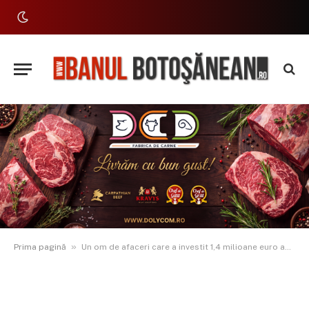
»
Prima pagină
Un om de afaceri care a investit 1,4 milioane euro acuză autoritățile de mediu: „Mă obligă să chinui animalele ca să mă poată amenda”