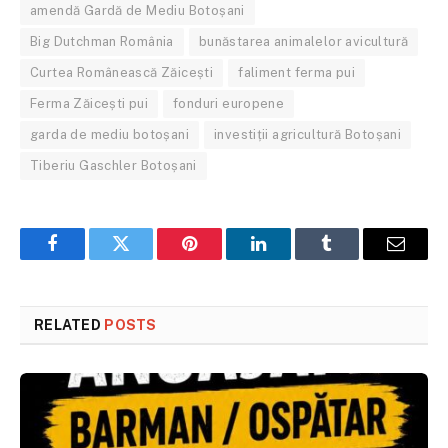
amendă Gardă de Mediu Botoșani
Big Dutchman România
bunăstarea animalelor avicultură
Curtea Românească Zăicești
faliment ferma pui
Ferma Zăicești pui
fonduri europene
garda de mediu botoșani
investiții agricultură Botoșani
Tiberiu Gaschler Botoșani
Facebook
Twitter
Pinterest
LinkedIn
Tumblr
Email
RELATED
POSTS