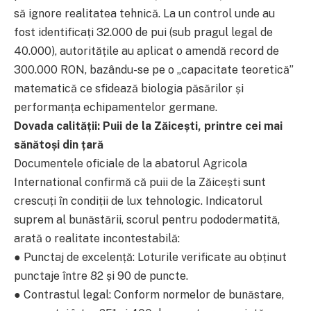
să ignore realitatea tehnică. La un control unde au
fost identificați 32.000 de pui (sub pragul legal de
40.000), autoritățile au aplicat o amendă record de
300.000 RON, bazându-se pe o „capacitate teoretică”
matematică ce sfidează biologia păsărilor și
performanța echipamentelor germane.
Dovada calității: Puii de la Zăicești, printre cei mai
sănătoși din țară
Documentele oficiale de la abatorul Agricola
International confirmă că puii de la Zăicești sunt
crescuți în condiții de lux tehnologic. Indicatorul
suprem al bunăstării, scorul pentru pododermatită,
arată o realitate incontestabilă:
● Punctaj de excelență: Loturile verificate au obținut
punctaje între 82 și 90 de puncte.
● Contrastul legal: Conform normelor de bunăstare,