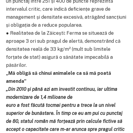
un punctaj între 251 și 400 de puncte reprezintă
intervalul critic, care indică deficiențe grave de
management și densitate excesivă, atrăgând sancțiuni
și obligația de a reduce popularea.
● Realitatea de la Zăicești: Ferma se situează de
aproape 3 ori sub pragul de alertă, demonstrând că
densitatea reală de 33 kg/m² (mult sub limitele
forțate de stat) asigură o sănătate impecabilă a
păsărilor.
„Mă obligă să chinui animalele ca să mă poată
amenda”
„Din 2010 și până azi am investit continuu, iar ultima
modernizare de 1,4 milioane de
euro a fost făcută tocmai pentru a trece la un nivel
superior de bunăstare. În timp ce eu am pui cu punctaj
de 80, statul român mă forțează prin calcule fictive să
accept o capacitate care m-ar arunca spre pragul critic