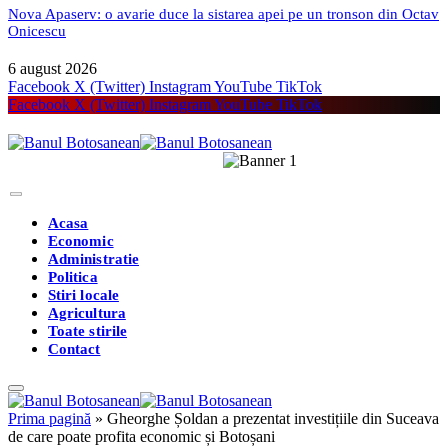
Nova Apaserv: o avarie duce la sistarea apei pe un tronson din Octav
Onicescu
6 august 2026
Facebook
X (Twitter)
Instagram
YouTube
TikTok
Facebook
X (Twitter)
Instagram
YouTube
TikTok
Acasa
Economic
Administratie
Politica
Stiri locale
Agricultura
Toate stirile
Contact
Prima pagină
»
Gheorghe Șoldan a prezentat investițiile din Suceava
de care poate profita economic și Botoșani