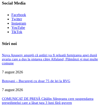
Social Media
Facebook
Twitter
Instagram
YouTube
TikTok
Stiri noi
Nova Apaserv anunță că astăzi va fi reluată furnizarea apei după
avaria care a dus la sistarea către Alfaland, Flămânzi și mai multe
comune
7 august 2026
Botoșani – București cu doar 75 de lei la RVG
7 august 2026
COMUNICAT DE PRESĂ Cătălin Silegeanu cere suspendarea
președintelui care a lăsat țara 3 luni fără guvern