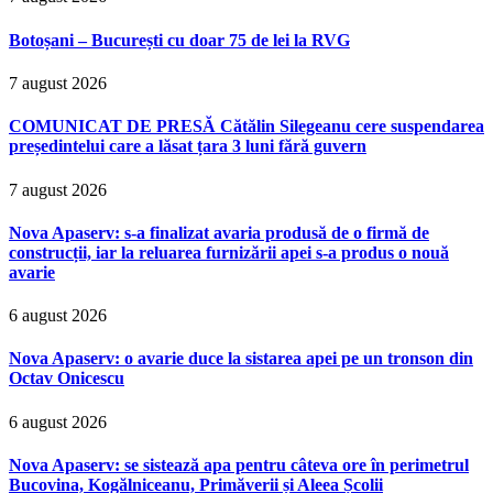
Botoșani – București cu doar 75 de lei la RVG
7 august 2026
COMUNICAT DE PRESĂ Cătălin Silegeanu cere suspendarea
președintelui care a lăsat țara 3 luni fără guvern
7 august 2026
Nova Apaserv: s-a finalizat avaria produsă de o firmă de
construcții, iar la reluarea furnizării apei s-a produs o nouă
avarie
6 august 2026
Nova Apaserv: o avarie duce la sistarea apei pe un tronson din
Octav Onicescu
6 august 2026
Nova Apaserv: se sistează apa pentru câteva ore în perimetrul
Bucovina, Kogălniceanu, Primăverii și Aleea Școlii