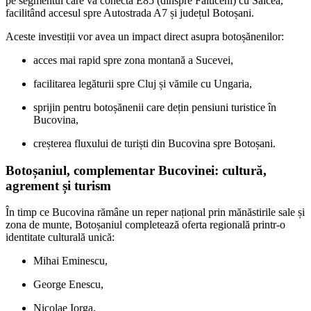
pe segmentul care va conecta E85 (dinspre Fălticeni) cu Salcea,
facilitând accesul spre Autostrada A7 și județul Botoșani.
Aceste investiții vor avea un impact direct asupra botoșănenilor:
acces mai rapid spre zona montană a Sucevei,
facilitarea legăturii spre Cluj și vămile cu Ungaria,
sprijin pentru botoșănenii care dețin pensiuni turistice în
Bucovina,
creșterea fluxului de turiști din Bucovina spre Botoșani.
Botoșaniul, complementar Bucovinei: cultură,
agrement și turism
În timp ce Bucovina rămâne un reper național prin mănăstirile sale și
zona de munte, Botoșaniul completează oferta regională printr-o
identitate culturală unică:
Mihai Eminescu,
George Enescu,
Nicolae Iorga,