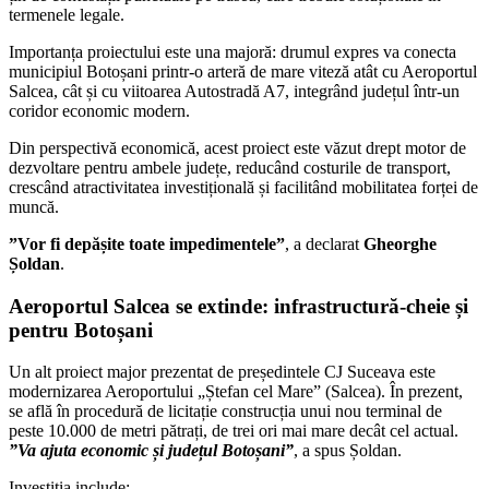
termenele legale.
Importanța proiectului este una majoră: drumul expres va conecta
municipiul Botoșani printr-o arteră de mare viteză atât cu Aeroportul
Salcea, cât și cu viitoarea Autostradă A7, integrând județul într-un
coridor economic modern.
Din perspectivă economică, acest proiect este văzut drept motor de
dezvoltare pentru ambele județe, reducând costurile de transport,
crescând atractivitatea investițională și facilitând mobilitatea forței de
muncă.
”Vor fi depășite toate impedimentele”
, a declarat
Gheorghe
Șoldan
.
Aeroportul Salcea se extinde: infrastructură-cheie și
pentru Botoșani
Un alt proiect major prezentat de președintele CJ Suceava este
modernizarea Aeroportului „Ștefan cel Mare” (Salcea). În prezent,
se află în procedură de licitație construcția unui nou terminal de
peste 10.000 de metri pătrați, de trei ori mai mare decât cel actual.
”Va ajuta economic și județul Botoșani”
, a spus Șoldan.
Investiția include: