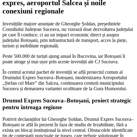
expres, aeroportul Salcea și noile
conexiuni regionale
Investițiile majore anunțate de
Gheorghe Șoldan
, președintele
Consiliului Județean Suceava, nu vizează doar dezvoltarea județului
pe care îl conduce, ci au un impact economic direct și asupra
județului Botoșani, prin infrastructură de transport, acces la piețe,
turism și mobilitate regională.
Peste 500.000 de turiști ajung anual în Bucovina, iar Botoșani îi
poate atrage și mai ușor prin aceste investiții ale CJ Suceava.
În centrul acestui pachet de investiții se află proiectul comun al
Drumului Expres Suceava–Botoșani, modernizarea Aeroportului
„Ștefan cel Mare” din Salcea, continuarea centurii municipiului
Suceava și demararea variantei ocolitoare de la Gura Humorului.
Drumul Expres Suceava–Botoșani, proiect strategic
pentru întreaga regiune
Potrivit declarațiilor lui Gheorghe Șoldan, Drumul Expres Suceava–
Botoșani se află în prezent în faza de studiu de fezabilitate, fără a
exista un blocaj instituțional la nivel central. Obstacolele identificate
țin de contestații punctuale pe traseu, care trebuie soluționate în