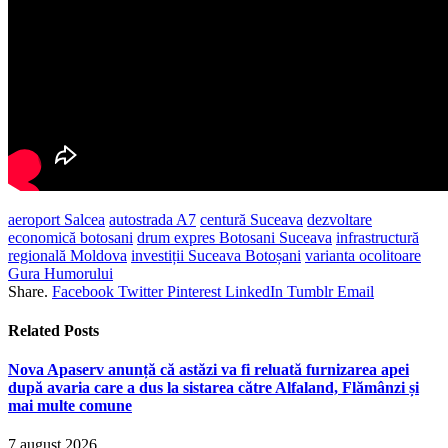
aeroport Salcea
autostrada A7
centură Suceava
dezvoltare
economică botosani
drum expres Botosani Suceava
infrastructură
regională Moldova
investiții Suceava Botoșani
varianta ocolitoare
Gura Humorului
Share.
Facebook
Twitter
Pinterest
LinkedIn
Tumblr
Email
Related
Posts
Nova Apaserv anunță că astăzi va fi reluată furnizarea apei
după avaria care a dus la sistarea către Alfaland, Flămânzi și
mai multe comune
7 august 2026