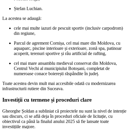
Ștefan Luchian.
La acestea se adaugă:
cele mai multe iazuri de pescuit sportiv (inclusiv carpodrom)
din regiune,
Parcul de agrement Cornișa, cel mai mare din Moldova, cu
aquaparc, piscine interioare și exterioare, zonă spa, patinoar
acoperit, terenuri sportive și râu artificial de rafting,
cel mai mare ansamblu medieval conservat din Moldova,
Centrul Vechi al municipiului Botoșani, completat de
numeroase conace boierești răspândite în județ.
Toate acestea devin mult mai accesibile odată cu modernizarea
infrastructurii rutiere din Suceava.
Investiții cu termene și proceduri clare
Gheorghe Șoldan a subliniat că proiectele nu sunt la nivel de intenție
sau discurs, ci se află deja în proceduri oficiale de licitație, cu
obiectivul ca până la finalul anului 2025 să fie lansate toate
investițiile majore.