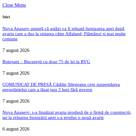
Close Menu
Stiri
Nova Apaserv anunță că astăzi va fi reluată furnizarea apei după
avaria care a dus la sistarea către Alfaland, Flămânzi și mai multe
comune
7 august 2026
Botoșani – București cu doar 75 de lei la RVG
7 august 2026
COMUNICAT DE PRESĂ Cătălin Silegeanu cere suspendarea
președintelui care a lăsat țara 3 luni fără guvern
7 august 2026
Nova Apaserv: s-a finalizat avaria produsă de o firmă de construcții,
iar la reluarea furnizării apei s-a produs o nouă avarie
6 august 2026