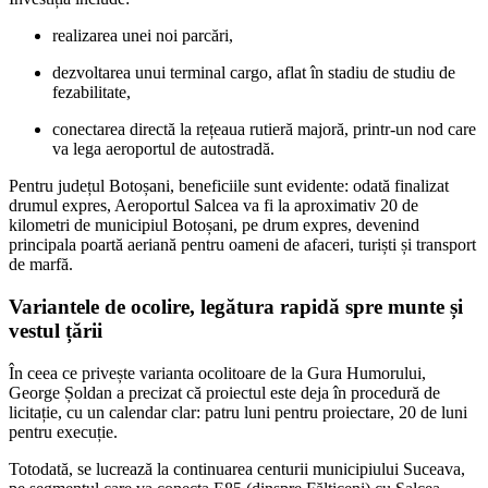
realizarea unei noi parcări,
dezvoltarea unui terminal cargo, aflat în stadiu de studiu de
fezabilitate,
conectarea directă la rețeaua rutieră majoră, printr-un nod care
va lega aeroportul de autostradă.
Pentru județul Botoșani, beneficiile sunt evidente: odată finalizat
drumul expres, Aeroportul Salcea va fi la aproximativ 20 de
kilometri de municipiul Botoșani, pe drum expres, devenind
principala poartă aeriană pentru oameni de afaceri, turiști și transport
de marfă.
Variantele de ocolire, legătura rapidă spre munte și
vestul țării
În ceea ce privește varianta ocolitoare de la Gura Humorului,
George Șoldan a precizat că proiectul este deja în procedură de
licitație, cu un calendar clar: patru luni pentru proiectare, 20 de luni
pentru execuție.
Totodată, se lucrează la continuarea centurii municipiului Suceava,