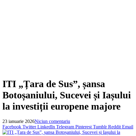
ITI „Țara de Sus”, șansa
Botoșaniului, Sucevei și Iașului
la investiții europene majore
23 ianuarie 2026
Niciun comentariu
Facebook
Twitter
LinkedIn
Telegram
Pinterest
Tumblr
Reddit
Email