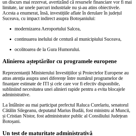
un discurs mai rezervat, avertizând că resursele financiare vor fi mai
limitate, iar unele parcuri industriale nu și-au atins obiectivele.
Acesta a enumerat, însă, investițiile aflate în derulare în județul
Suceava, cu impact indirect asupra Botoșaniului:
modernizarea Aeroportului Salcea,
continuarea inelului de centură al municipiului Suceava,
ocolitoarea de la Gura Humorului.
Alinierea așteptărilor cu programele europene
Reprezentanții Ministerului Investițiilor și Proiectelor Europene au
atras atenția asupra unei diferențe între numărul programelor de
finanțare estimate de ITI și cele care vor fi efectiv disponibile,
subliniind necesitatea unei alinieri rapide pentru a evita blocajele
administrative.
La întâlnire au mai participat prefectul Raluca Curelariu, senatorul
Cătălin Silegeanu, deputatul Marius Budăi, fost ministru al Muncii,
și Cristian Nistor, fost administrator public al Consiliului Județean
Botoșani.
Un test de maturitate administrativă