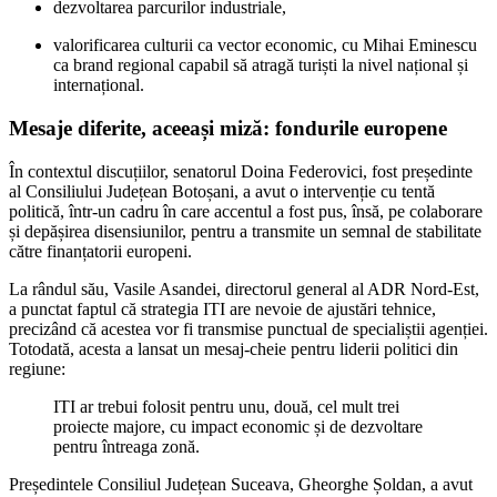
dezvoltarea parcurilor industriale,
valorificarea culturii ca vector economic, cu
Mihai Eminescu
ca brand regional capabil să atragă turiști la nivel național și
internațional.
Mesaje diferite, aceeași miză: fondurile europene
În contextul discuțiilor, senatorul Doina Federovici, fost președinte
al Consiliului Județean Botoșani, a avut o intervenție cu tentă
politică, într-un cadru în care accentul a fost pus, însă, pe colaborare
și depășirea disensiunilor, pentru a transmite un semnal de stabilitate
către finanțatorii europeni.
La rândul său, Vasile Asandei, directorul general al ADR Nord-Est,
a punctat faptul că strategia ITI are nevoie de ajustări tehnice,
precizând că acestea vor fi transmise punctual de specialiștii agenției.
Totodată, acesta a lansat un mesaj-cheie pentru liderii politici din
regiune:
ITI ar trebui folosit pentru unu, două, cel mult trei
proiecte majore, cu impact economic și de dezvoltare
pentru întreaga zonă.
Președintele
Consiliul Județean Suceava
, Gheorghe Șoldan, a avut