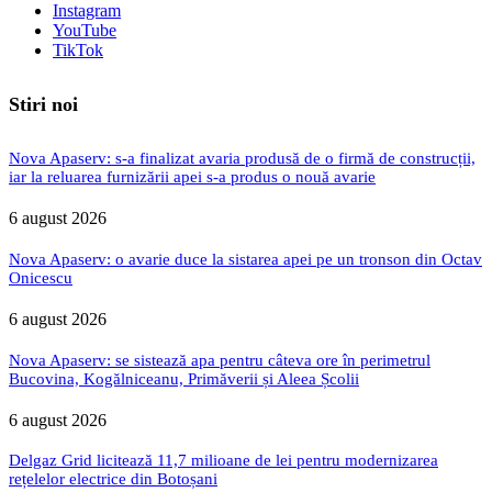
Instagram
YouTube
TikTok
Stiri noi
Nova Apaserv: s-a finalizat avaria produsă de o firmă de construcții,
iar la reluarea furnizării apei s-a produs o nouă avarie
6 august 2026
Nova Apaserv: o avarie duce la sistarea apei pe un tronson din Octav
Onicescu
6 august 2026
Nova Apaserv: se sistează apa pentru câteva ore în perimetrul
Bucovina, Kogălniceanu, Primăverii și Aleea Școlii
6 august 2026
Delgaz Grid licitează 11,7 milioane de lei pentru modernizarea
rețelelor electrice din Botoșani