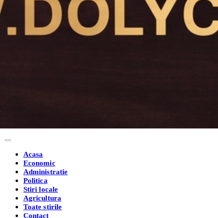
Acasa
Economic
Administratie
Politica
Stiri locale
Agricultura
Toate stirile
Contact