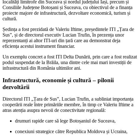
localități limitrofe din Suceava și nordul județului Iași, precum și
Consiliile Județene Botoșani și Suceava, cu obiectivul de a finanța
proiecte majore de infrastructură, dezvoltare economică, turism și
cultură.
Ședința a fost prezidată de
Valeriu Iftime
, președintele ITI „Țara de
Sus”, și de directorul executiv Lucian Trufin, în prezența unor
reprezentanți ai altor ITI-uri din țară care au demonstrat deja
eficiența acestui instrument financiar.
Un exemplu concret a fost ITI Delta Dunării, prin care a fost realizat
podul suspendat de la Brăila, una dintre cele mai mari investiții de
infrastructură din România ultimilor ani.
Infrastructură, economie și cultură – pilonii
dezvoltării
Directorul ITI „Țara de Sus”, Lucian Trufin, a subliniat importanța
cooperării reale între primăriile membre, în timp ce Valeriu Iftime a
atras atenția asupra nevoii de conectivitate regională:
drumuri rapide care să lege Botoșaniul de Suceava,
conexiuni strategice către Republica Moldova și Ucraina,