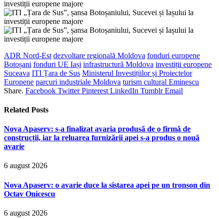
ADR Nord-Est
dezvoltare regională Moldova
fonduri europene
Botoșani
fonduri UE Iași
infrastructură Moldova
investiții europene
Suceava
ITI Țara de Sus
Ministerul Investițiilor și Proiectelor
Europene
parcuri industriale Moldova
turism cultural Eminescu
Share.
Facebook
Twitter
Pinterest
LinkedIn
Tumblr
Email
Related
Posts
Nova Apaserv: s-a finalizat avaria produsă de o firmă de
construcții, iar la reluarea furnizării apei s-a produs o nouă
avarie
6 august 2026
Nova Apaserv: o avarie duce la sistarea apei pe un tronson din
Octav Onicescu
6 august 2026