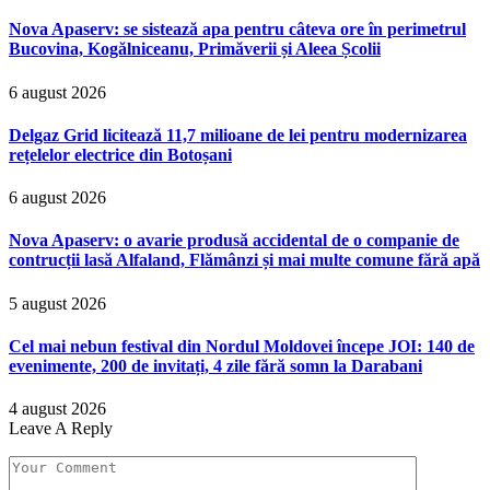
Nova Apaserv: se sistează apa pentru câteva ore în perimetrul
Bucovina, Kogălniceanu, Primăverii și Aleea Școlii
6 august 2026
Delgaz Grid licitează 11,7 milioane de lei pentru modernizarea
rețelelor electrice din Botoșani
6 august 2026
Nova Apaserv: o avarie produsă accidental de o companie de
contrucții lasă Alfaland, Flămânzi și mai multe comune fără apă
5 august 2026
Cel mai nebun festival din Nordul Moldovei începe JOI: 140 de
evenimente, 200 de invitați, 4 zile fără somn la Darabani
4 august 2026
Leave A Reply