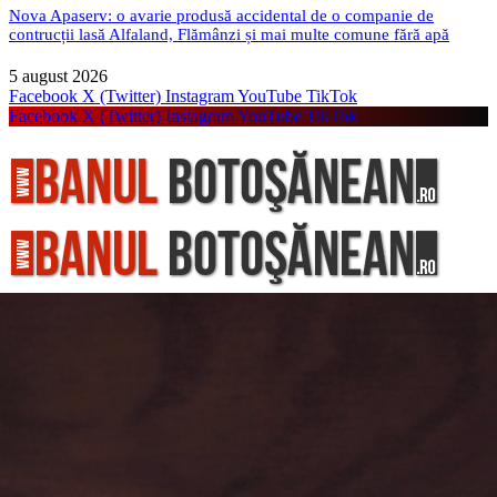
Nova Apaserv: o avarie produsă accidental de o companie de
contrucții lasă Alfaland, Flămânzi și mai multe comune fără apă
5 august 2026
Facebook
X (Twitter)
Instagram
YouTube
TikTok
Facebook
X (Twitter)
Instagram
YouTube
TikTok