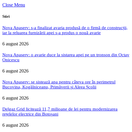
Close Menu
Stiri
Nova Apaserv: s-a finalizat avaria produsă de o firmă de construcții,
iar la reluarea furnizării apei s-a produs o nouă avarie
6 august 2026
Nova Apaserv: o avarie duce la sistarea apei pe un tronson din Octav
Onicescu
6 august 2026
Nova Apaserv: se sistează apa pentru câteva ore în perimetrul
Bucovina, Kogălniceanu, Primăverii și Aleea Școlii
6 august 2026
Delgaz Grid licitează 11,7 milioane de lei pentru modernizarea
rețelelor electrice din Botoșani
6 august 2026