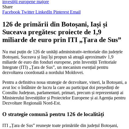
Share
Facebook
Twitter
LinkedIn
Pinterest
Email
126 de primării din Botoșani, Iași și
Suceava pregătesc proiecte de 1,9
miliarde de euro prin ITI „Țara de Sus”
Nu mai puțin de 126 de unități administrativ-teritoriale din județele
Botoșani, Suceava și Iași își propun să atragă aproximativ 1,9
miliarde de euro din fonduri europene, prin Investiții Teritoriale
Integrate (ITI) „Țara de Sus”, un mecanism esențial pentru
dezvoltarea coordonată a nordului Moldovei.
Pentru a definitiva noua strategie de dezvoltare, vineri, la Botoșani, a
avut loc o întâlnire de lucru la care au participat doi președinți de
Consiliu Județean, parlamentari, primari, precum și reprezentanți ai
Ministerului Investițiilor și Proiectelor Europene și ai
Agenția pentru
Dezvoltare Regională Nord-Est
.
O strategie comună pentru 126 de localități
ITI „Țara de Sus” reunește toate primăriile din județul Botoșani,