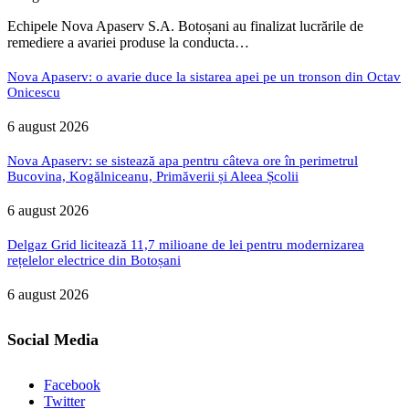
Echipele Nova Apaserv S.A. Botoșani au finalizat lucrările de
remediere a avariei produse la conducta…
Nova Apaserv: o avarie duce la sistarea apei pe un tronson din Octav
Onicescu
6 august 2026
Nova Apaserv: se sistează apa pentru câteva ore în perimetrul
Bucovina, Kogălniceanu, Primăverii și Aleea Școlii
6 august 2026
Delgaz Grid licitează 11,7 milioane de lei pentru modernizarea
rețelelor electrice din Botoșani
6 august 2026
Social Media
Facebook
Twitter