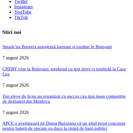
Twitter
Instagram
YouTube
TikTok
Stiri noi
Smash’pa Burgers angajează barman și ospătar în Botoșani
7 august 2026
CHERY vine la Botoșani: weekend cu test drive și tombolă la Casa
Lux
7 august 2026
Trei eleve de liceu au organizat cu succes cea mai mare competiție
de dezbateri din Moldova
7 august 2026
APCE o avertizează pe Diana Buzoianu că un ghid prost conceput
pentru baterii de stocare va duce la risipă de bani publici