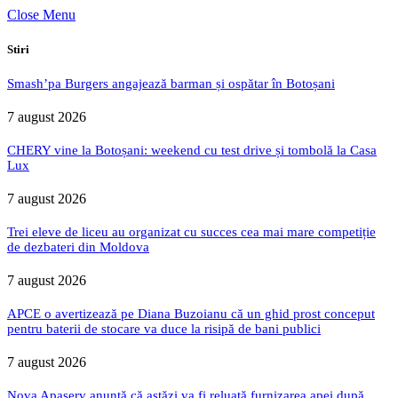
Close Menu
Stiri
Smash’pa Burgers angajează barman și ospătar în Botoșani
7 august 2026
CHERY vine la Botoșani: weekend cu test drive și tombolă la Casa
Lux
7 august 2026
Trei eleve de liceu au organizat cu succes cea mai mare competiție
de dezbateri din Moldova
7 august 2026
APCE o avertizează pe Diana Buzoianu că un ghid prost conceput
pentru baterii de stocare va duce la risipă de bani publici
7 august 2026
Nova Apaserv anunță că astăzi va fi reluată furnizarea apei după