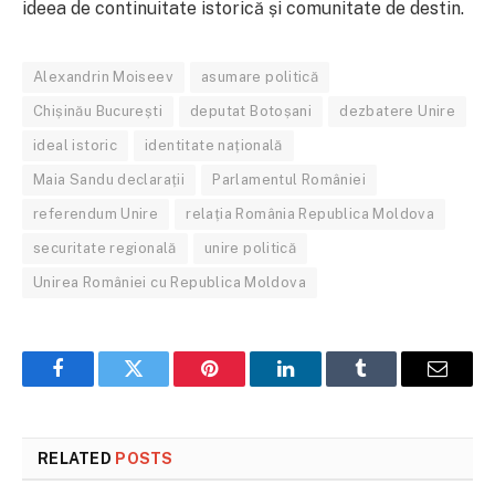
ideea de continuitate istorică și comunitate de destin.
Alexandrin Moiseev
asumare politică
Chișinău București
deputat Botoșani
dezbatere Unire
ideal istoric
identitate națională
Maia Sandu declarații
Parlamentul României
referendum Unire
relația România Republica Moldova
securitate regională
unire politică
Unirea României cu Republica Moldova
Facebook
Twitter
Pinterest
LinkedIn
Tumblr
Email
RELATED
POSTS