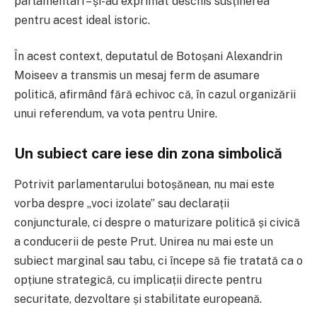
parlamentari – și-au exprimat deschis susținerea
pentru acest ideal istoric.
În acest context, deputatul de Botoșani
Alexandrin
Moiseev
a transmis un mesaj ferm de asumare
politică, afirmând fără echivoc că, în cazul organizării
unui referendum, va vota pentru Unire.
Un subiect care iese din zona simbolică
Potrivit parlamentarului botoșănean, nu mai este
vorba despre „voci izolate” sau declarații
conjuncturale, ci despre o maturizare politică și civică
a conducerii de peste Prut. Unirea nu mai este un
subiect marginal sau tabu, ci începe să fie tratată ca o
opțiune strategică, cu implicații directe pentru
securitate, dezvoltare și stabilitate europeană.