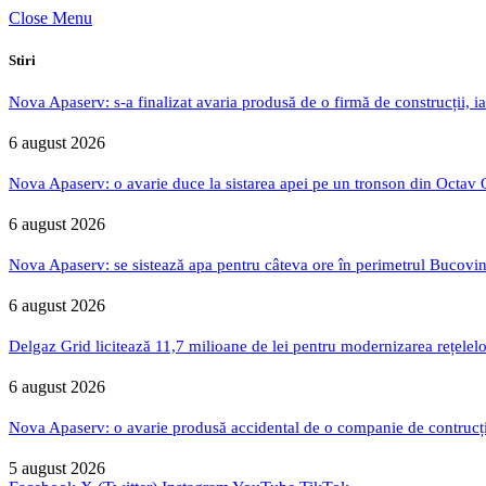
Close Menu
Stiri
Nova Apaserv: s-a finalizat avaria produsă de o firmă de construcții, ia
6 august 2026
Nova Apaserv: o avarie duce la sistarea apei pe un tronson din Octav
6 august 2026
Nova Apaserv: se sistează apa pentru câteva ore în perimetrul Bucovin
6 august 2026
Delgaz Grid licitează 11,7 milioane de lei pentru modernizarea rețelelo
6 august 2026
Nova Apaserv: o avarie produsă accidental de o companie de contrucți
5 august 2026