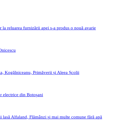
r la reluarea furnizării apei s-a produs o nouă avarie
 Onicescu
a, Kogălniceanu, Primăverii și Aleea Școlii
r electrice din Botoșani
i lasă Alfaland, Flămânzi și mai multe comune fără apă