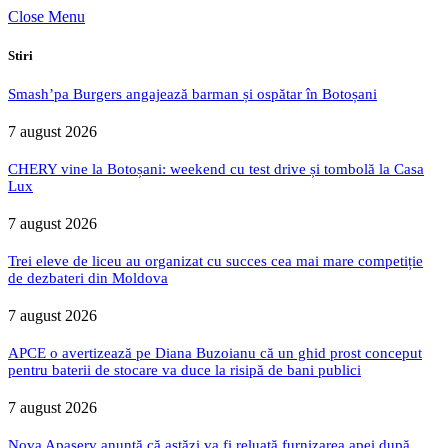
Close Menu
Stiri
Smash’pa Burgers angajează barman și ospătar în Botoșani
7 august 2026
CHERY vine la Botoșani: weekend cu test drive și tombolă la Casa
Lux
7 august 2026
Trei eleve de liceu au organizat cu succes cea mai mare competiție
de dezbateri din Moldova
7 august 2026
APCE o avertizează pe Diana Buzoianu că un ghid prost conceput
pentru baterii de stocare va duce la risipă de bani publici
7 august 2026
Nova Apaserv anunță că astăzi va fi reluată furnizarea apei după