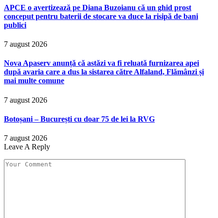
APCE o avertizează pe Diana Buzoianu că un ghid prost
conceput pentru baterii de stocare va duce la risipă de bani
publici
7 august 2026
Nova Apaserv anunță că astăzi va fi reluată furnizarea apei
după avaria care a dus la sistarea către Alfaland, Flămânzi și
mai multe comune
7 august 2026
Botoșani – București cu doar 75 de lei la RVG
7 august 2026
Leave A Reply