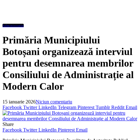
Administratie
Primăria Municipiului
Botoșani organizează interviul
pentru desemnarea membrilor
Consiliului de Administrație al
Modern Calor
15 ianuarie 2026
Niciun comentariu
Facebook
Twitter
LinkedIn
Telegram
Pinterest
Tumblr
Reddit
Email
Share
Facebook
Twitter
LinkedIn
Pinterest
Email