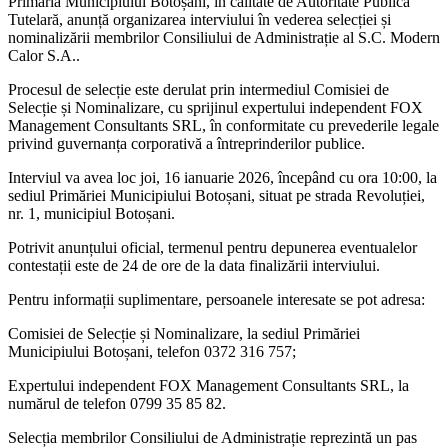
Primăria Municipiului Botoșani
, în calitate de Autoritate Publică
Tutelară, anunță organizarea interviului în vederea selecției și
nominalizării membrilor Consiliului de Administrație al
S.C. Modern
Calor S.A.
.
Procesul de selecție este derulat prin intermediul Comisiei de
Selecție și Nominalizare, cu sprijinul expertului independent
FOX
Management Consultants SRL
, în conformitate cu prevederile legale
privind guvernanța corporativă a întreprinderilor publice.
Interviul va avea loc joi, 16 ianuarie 2026, începând cu ora 10:00, la
sediul Primăriei Municipiului Botoșani, situat pe strada Revoluției,
nr. 1, municipiul Botoșani.
Potrivit anunțului oficial, termenul pentru depunerea eventualelor
contestații este de 24 de ore de la data finalizării interviului.
Pentru informații suplimentare, persoanele interesate se pot adresa:
Comisiei de Selecție și Nominalizare, la sediul Primăriei
Municipiului Botoșani, telefon 0372 316 757;
Expertului independent FOX Management Consultants SRL, la
numărul de telefon 0799 35 85 82.
Selecția membrilor Consiliului de Administrație reprezintă un pas