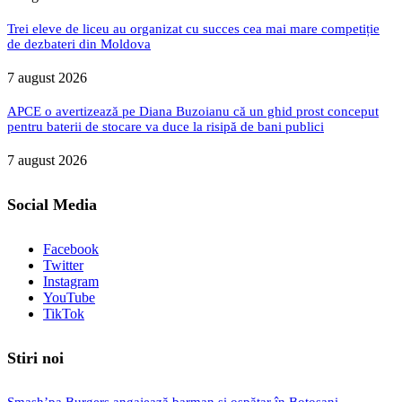
Trei eleve de liceu au organizat cu succes cea mai mare competiție
de dezbateri din Moldova
7 august 2026
APCE o avertizează pe Diana Buzoianu că un ghid prost conceput
pentru baterii de stocare va duce la risipă de bani publici
7 august 2026
Social Media
Facebook
Twitter
Instagram
YouTube
TikTok
Stiri noi
Smash’pa Burgers angajează barman și ospătar în Botoșani